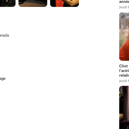
année
jeudi 
anada
Clint
l'act
relat
age
jeudi 