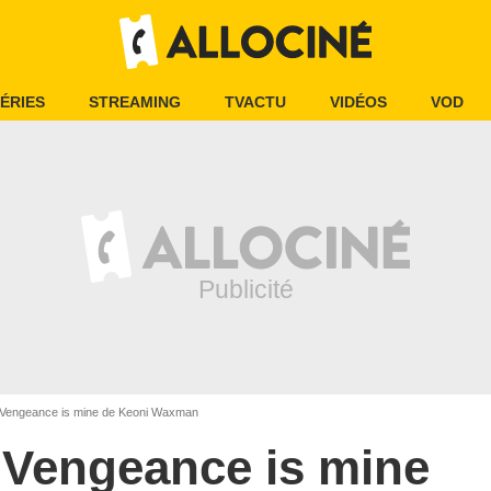
ÉRIES
STREAMING
TVACTU
VIDÉOS
VOD
Vengeance is mine de Keoni Waxman
Vengeance is mine