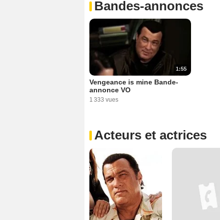
Bandes-annonces
1:55
Vengeance is mine Bande-
annonce VO
1 333 vues
Acteurs et actrices