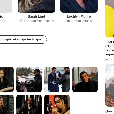
ic
Sarah Lind
Lochlyn Munro
ohen
Rôle : Sarah Montgomery
Rôle : Mark Simms
 complet et équipe technique
"J'ai
d'Hol
refus
super
jeudi 
Quiz 