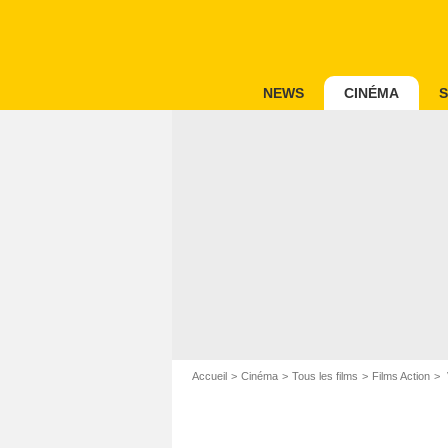
NEWS
CINÉMA
S
Accueil
Cinéma
Tous les films
Films Action