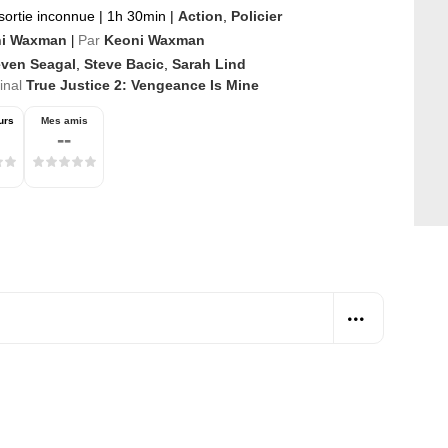
sortie inconnue
|
1h 30min
|
Action
,
Policier
i Waxman
Par
Keoni Waxman
|
even Seagal
,
Steve Bacic
,
Sarah Lind
ginal
True Justice 2: Vengeance Is Mine
urs
Mes amis
--