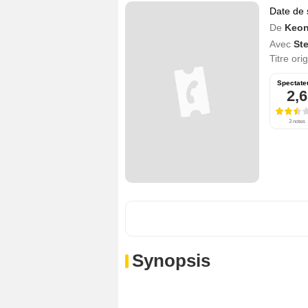
Date de 
De
Keon
Avec
St
Titre ori
Spectate
2,6
3 notes
Synopsis