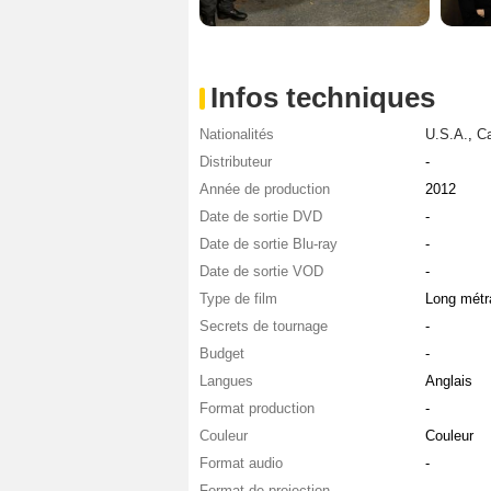
Infos techniques
Nationalités
U.S.A.
,
C
Distributeur
-
Année de production
2012
Date de sortie DVD
-
Date de sortie Blu-ray
-
Date de sortie VOD
-
Type de film
Long métr
Secrets de tournage
-
Budget
-
Langues
Anglais
Format production
-
Couleur
Couleur
Format audio
-
Format de projection
-