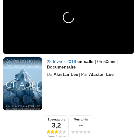
28 février 2018
en salle
|
0h 50min
|
Documentaire
De
Alastair Lee
Par
Alastair Lee
|
Spectateurs
Mes amis
3,2
--
2 notes, 1 critique