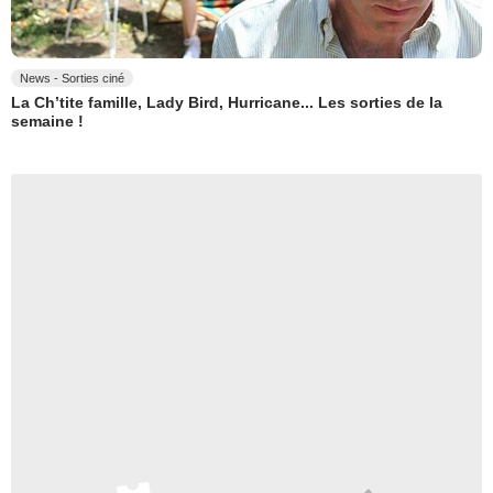
News - Sorties ciné
La Ch’tite famille, Lady Bird, Hurricane... Les sorties de la
semaine !