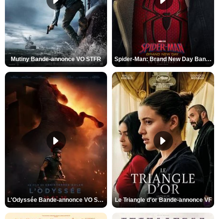
Mutiny Bande-annonce VO STFR
Spider-Man: Brand New Day Bande-annonce VO STFR
L'Odyssée Bande-annonce VO STFR
Le Triangle d'or Bande-annonce VF