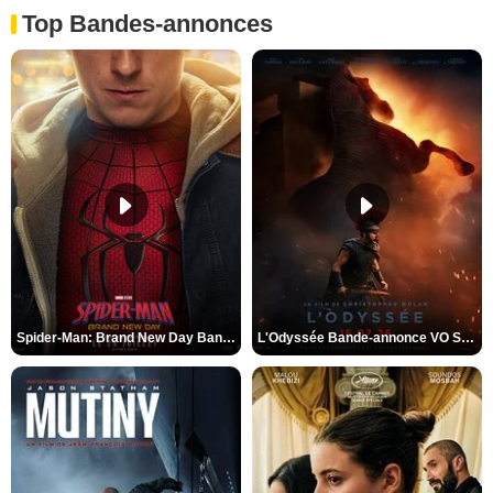
Top Bandes-annonces
Spider-Man: Brand New Day Bande-annonce VO STFR
L'Odyssée Bande-annonce VO STFR