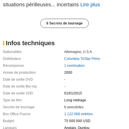
situations périlleuses... incertains
Lire plus
6 Secrets de tournage
Infos techniques
Nationalités
Allemagne
,
U.S.A.
Distributeur
Columbia TriStar Films
Récompense
1 nomination
Année de production
2000
Date de sortie DVD
-
Date de sortie Blu-ray
-
Date de sortie VOD
01/01/2015
Type de film
Long métrage
Secrets de tournage
6 anecdotes
Box Office France
1 122 068 entrées
Budget
75 000 000 USD
Langues
Anglais, Ourdou