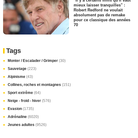
"Il y a certains films qu'il vaut
mieux laisser tranquilles" :
Robert Redford ne voulait
absolument pas de remake
pour ce classique des années
70
Tags
Monter / Escalader / Grimper
(30)
Sauvetage
(223)
Alpinisme
(43)
Collines, roches et montagnes
(151)
Sport extrême
(64)
Neige - froid - hiver
(576)
Evasion
(1735)
Adrénaline
(6020)
Jeunes adultes
(9526)