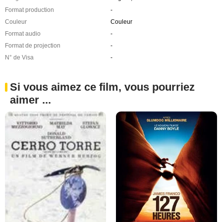
Format production
-
Couleur
Couleur
Format audio
-
Format de projection
-
N° de Visa
-
Si vous aimez ce film, vous pourriez
aimer ...