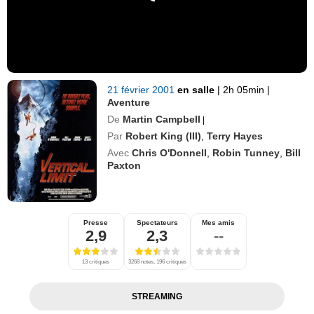
21 février 2001
en salle
|
2h 05min
|
Aventure
De
Martin Campbell
|
Par
Robert King (III)
,
Terry Hayes
Avec
Chris O'Donnell
,
Robin Tunney
,
Bill
Paxton
Presse
Spectateurs
Mes amis
2,9
2,3
--
13 critiques
3268 notes, 196 critiques
STREAMING