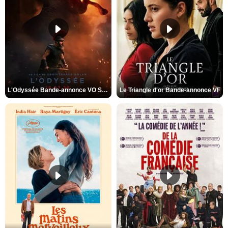
L'Odyssée Bande-annonce VO STFR
Le Triangle d'or Bande-annonce VF