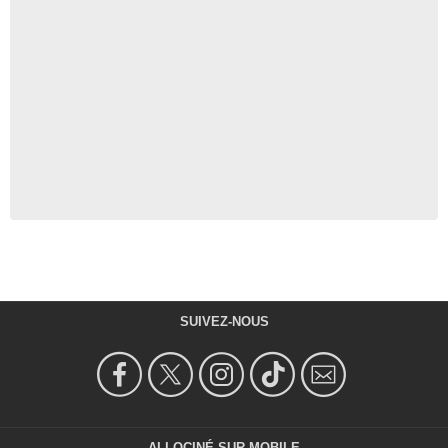
SUIVEZ-NOUS
ALLOCINÉ SUR MOBILE