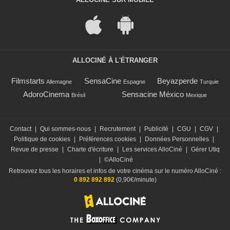
ALLOCINÉ À L'ÉTRANGER
Filmstarts
SensaCine
Beyazperde
Allemagne
Espagne
Turquie
AdoroCinema
Sensacine México
Brésil
Mexique
Contact
|
Qui sommes-nous
|
Recrutement
|
Publicité
|
CGU
|
CGV
|
Politique de cookies
|
Préférences cookies
|
Données Personnelles
|
Revue de presse
|
Charte d'écriture
|
Les services AlloCiné
|
Gérer Utiq
|
©AlloCiné
Retrouvez tous les horaires et infos de votre cinéma sur le numéro AlloCiné :
0 892 892 892
(0,90€/minute)