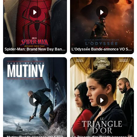
Spider-Man: Brand New Day Bande-annonce VO STFR
L'Odyssée Bande-annonce VO STFR