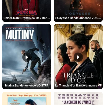
Spider-Man: Brand New Day Bande-annonce VO STFR
L'Odyssée Bande-annonce VO STFR
Mutiny Bande-annonce VO STFR
Le Triangle d'or Bande-annonce VF