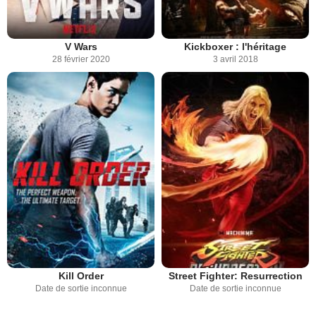
V Wars
Kickboxer : l'héritage
28 février 2020
3 avril 2018
Kill Order
Street Fighter: Resurrection
Date de sortie inconnue
Date de sortie inconnue