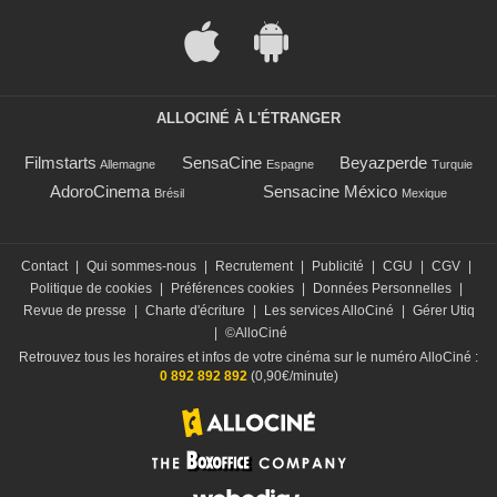
ALLOCINÉ À L'ÉTRANGER
Filmstarts
SensaCine
Beyazperde
Allemagne
Espagne
Turquie
AdoroCinema
Sensacine México
Brésil
Mexique
Contact
|
Qui sommes-nous
|
Recrutement
|
Publicité
|
CGU
|
CGV
|
Politique de cookies
|
Préférences cookies
|
Données Personnelles
|
Revue de presse
|
Charte d'écriture
|
Les services AlloCiné
|
Gérer Utiq
|
©AlloCiné
Retrouvez tous les horaires et infos de votre cinéma sur le numéro AlloCiné :
0 892 892 892
(0,90€/minute)