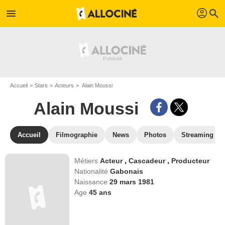
profil
menu
search
Accueil
Stars
Acteurs
Alain Moussi
Alain Moussi
Accueil
Filmographie
News
Photos
Streaming
Métiers
Acteur
,
Cascadeur
,
Producteur
Nationalité
Gabonais
Naissance
29 mars 1981
Age
45
ans