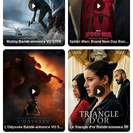
Mutiny Bande-annonce VO STFR
Spider-Man: Brand New Day Bande-annonce VO STFR
L'Odyssée Bande-annonce VO STFR
Le Triangle d'or Bande-annonce VF