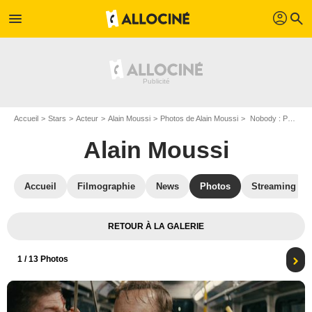
profil
menu
search
Accueil
Stars
Acteur
Alain Moussi
Photos de Alain Moussi
Nobody : Photo Alain Moussi, Bob Odenkirk
Alain Moussi
Accueil
Filmographie
News
Photos
Streaming
RETOUR À LA GALERIE
1
/ 13 Photos