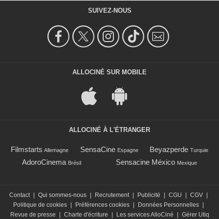
SUIVEZ-NOUS
ALLOCINÉ SUR MOBILE
ALLOCINÉ À L'ÉTRANGER
Filmstarts
SensaCine
Beyazperde
Allemagne
Espagne
Turquie
AdoroCinema
Sensacine México
Brésil
Mexique
Contact
|
Qui sommes-nous
|
Recrutement
|
Publicité
|
CGU
|
CGV
|
Politique de cookies
|
Préférences cookies
|
Données Personnelles
|
Revue de presse
|
Charte d'écriture
|
Les services AlloCiné
|
Gérer Utiq