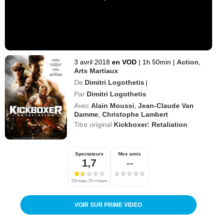
3 avril 2018
en VOD
|
1h 50min
|
Action
,
Arts Martiaux
De
Dimitri Logothetis
|
Par
Dimitri Logothetis
Avec
Alain Moussi
,
Jean-Claude Van
Damme
,
Christophe Lambert
Titre original
Kickboxer: Retaliation
Spectateurs
Mes amis
1,7
--
210 notes, 25 critiques
VOIR SUR PRIME VIDEO