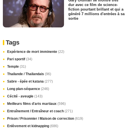
Gary Oldman se montre très
dur avec ce film de science-
fiction pourtant brillant et qui a
généré 7 millions d'entrées à sa
sortie
Tags
Expérience de mort imminente
(22)
Pari sportif
(34)
Temple
(31)
Thailande / Thaïlandais
(96)
Sabre - épée et katana
(277)
Long plan-séquence
(246)
Cécité - aveugle
(143)
Meilleurs films d'arts martiaux
(596)
Entraînement / Entraîneur et coach
(271)
Prison / Prisonnier / Maison de correction
(619)
Enlèvement et kidnapping
(686)