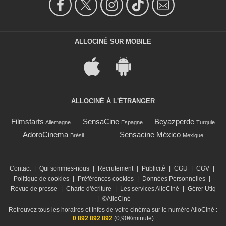
ALLOCINÉ SUR MOBILE
ALLOCINÉ À L'ÉTRANGER
Filmstarts
SensaCine
Beyazperde
Allemagne
Espagne
Turquie
AdoroCinema
Sensacine México
Brésil
Mexique
Contact
|
Qui sommes-nous
|
Recrutement
|
Publicité
|
CGU
|
CGV
|
Politique de cookies
|
Préférences cookies
|
Données Personnelles
|
Revue de presse
|
Charte d'écriture
|
Les services AlloCiné
|
Gérer Utiq
|
©AlloCiné
Retrouvez tous les horaires et infos de votre cinéma sur le numéro AlloCiné :
0 892 892 892
(0,90€/minute)