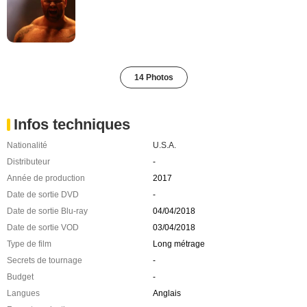
14 Photos
Infos techniques
Nationalité
U.S.A.
Distributeur
-
Année de production
2017
Date de sortie DVD
-
Date de sortie Blu-ray
04/04/2018
Date de sortie VOD
03/04/2018
Type de film
Long métrage
Secrets de tournage
-
Budget
-
Langues
Anglais