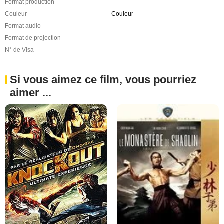
Format production
-
Couleur
Couleur
Format audio
-
Format de projection
-
N° de Visa
-
Si vous aimez ce film, vous pourriez
aimer ...