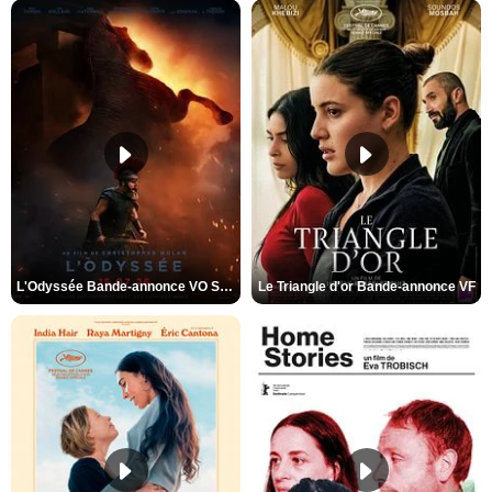
L'Odyssée Bande-annonce VO STFR
Le Triangle d'or Bande-annonce VF