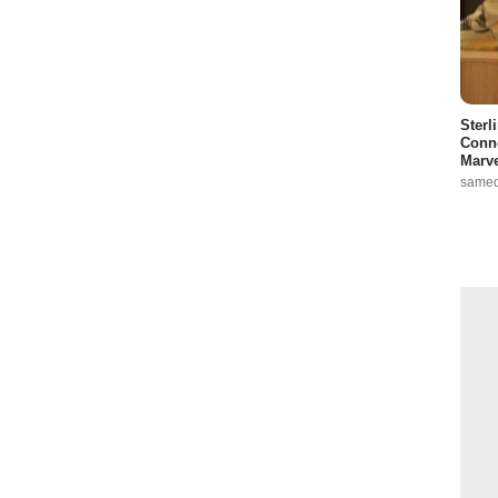
Sterl
Conno
Marve
samed