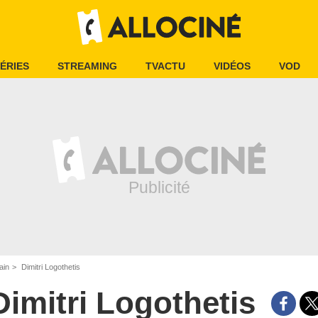
ÉRIES
STREAMING
TVACTU
VIDÉOS
VOD
ain
Dimitri Logothetis
Dimitri Logothetis