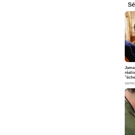
Sé
Jamai
réali
"éche
samed