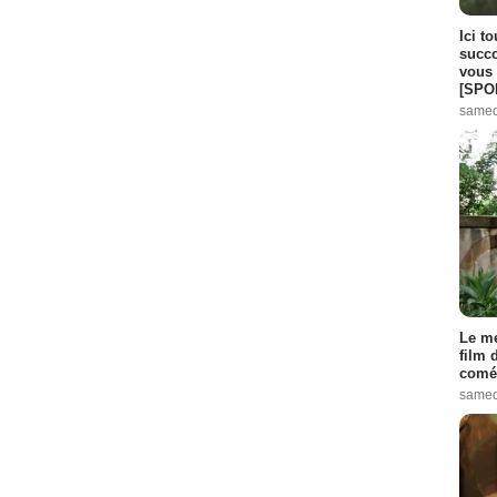
Ici t
succo
vous 
[SPO
samed
Le me
film 
comé
samed