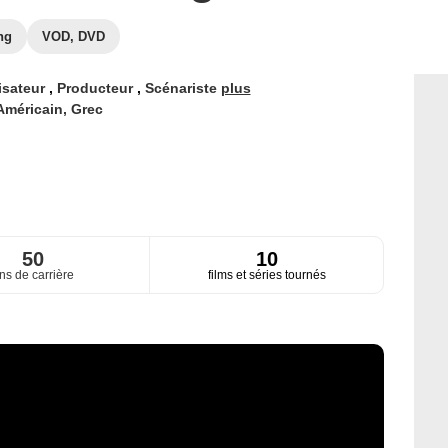
ng
VOD, DVD
isateur
,
Producteur
,
Scénariste
plus
Américain,
Grec
50
10
ns de carrière
films et séries tournés