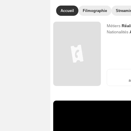
Accueil
Filmographie
Streami
Métiers
Réal
Nationalités
a