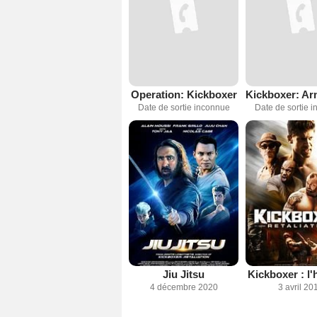
Operation: Kickboxer
Date de sortie inconnue
Date de sortie 
Jiu Jitsu
Kickboxer : l'
4 décembre 2020
3 avril 20