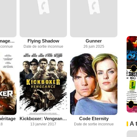
Kickboxer: Armageddon
Flying Shadow
Gunner
inconnue
Date de sortie inconnue
26 juin 2025
héritage
Kickboxer: Vengeance
Code Eternity
A 
18
13 janvier 2017
Date de sortie inconnue