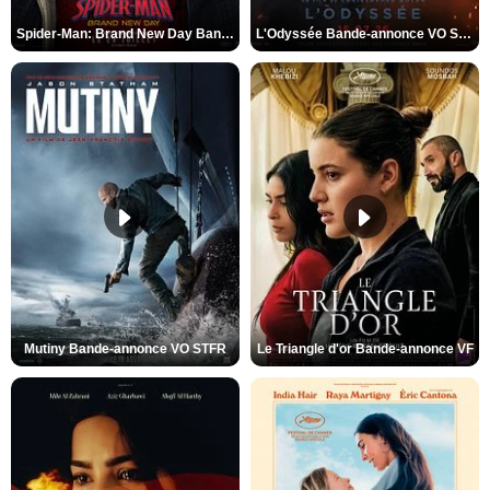
Spider-Man: Brand New Day Bande-annonce VO STFR
L'Odyssée Bande-annonce VO STFR
Mutiny Bande-annonce VO STFR
Le Triangle d'or Bande-annonce VF