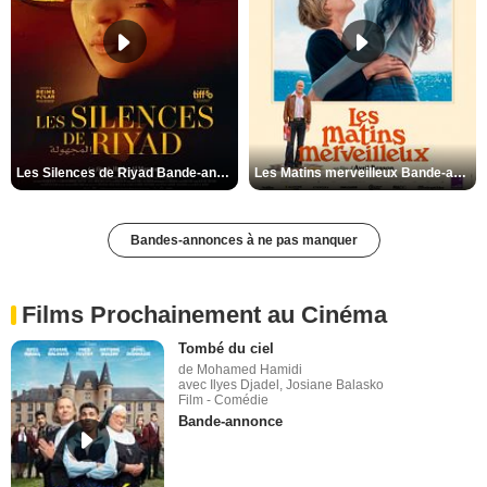
Les Silences de Riyad Bande-annonce VO STFR
Les Matins merveilleux Bande-annonce VF
Bandes-annonces à ne pas manquer
Films Prochainement au Cinéma
Tombé du ciel
de Mohamed Hamidi
avec Ilyes Djadel, Josiane Balasko
Film - Comédie
Bande-annonce