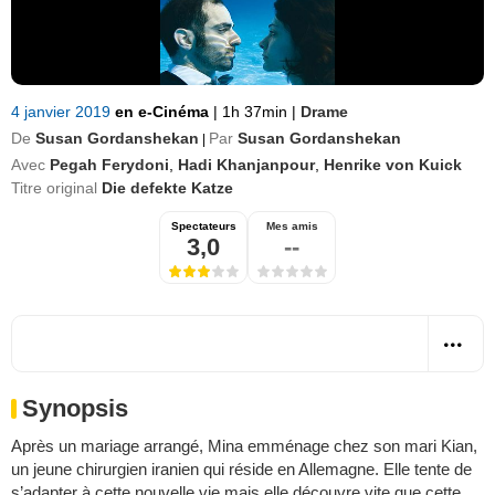
4 janvier 2019
en e-Cinéma
|
1h 37min
|
Drame
De
Susan Gordanshekan
Par
Susan Gordanshekan
|
Avec
Pegah Ferydoni
,
Hadi Khanjanpour
,
Henrike von Kuick
Titre original
Die defekte Katze
Spectateurs
Mes amis
3,0
--
Synopsis
Après un mariage arrangé, Mina emménage chez son mari Kian,
un jeune chirurgien iranien qui réside en Allemagne. Elle tente de
s’adapter à cette nouvelle vie mais elle découvre vite que cette