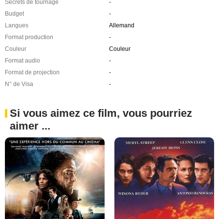
Secrets de tournage
-
Budget
-
Langues
Allemand
Format production
-
Couleur
Couleur
Format audio
-
Format de projection
-
N° de Visa
-
Si vous aimez ce film, vous pourriez
aimer ...