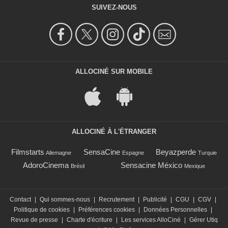
SUIVEZ-NOUS
ALLOCINÉ SUR MOBILE
ALLOCINÉ À L'ÉTRANGER
Filmstarts
SensaCine
Beyazperde
Allemagne
Espagne
Turquie
AdoroCinema
Sensacine México
Brésil
Mexique
Contact
|
Qui sommes-nous
|
Recrutement
|
Publicité
|
CGU
|
CGV
|
Politique de cookies
|
Préférences cookies
|
Données Personnelles
|
Revue de presse
|
Charte d'écriture
|
Les services AlloCiné
|
Gérer Utiq