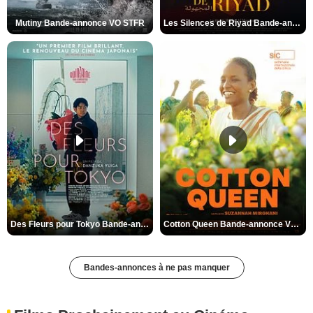
Mutiny Bande-annonce VO STFR
Les Silences de Riyad Bande-annonce VO STFR
Des Fleurs pour Tokyo Bande-annonce VO STFR
Cotton Queen Bande-annonce VO STFR
Bandes-annonces à ne pas manquer