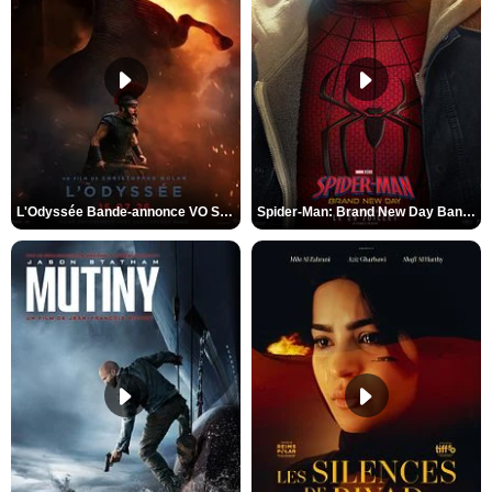
L'Odyssée Bande-annonce VO STFR
Spider-Man: Brand New Day Bande-annonce VO STFR