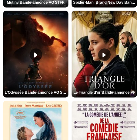
Mutiny Bande-annonce VO STFR
Spider-Man: Brand New Day Bande-annonce VO STFR
L'Odyssée Bande-annonce VO STFR
Le Triangle d'or Bande-annonce VF