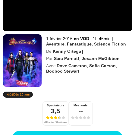
1 février 2016
en VOD
|
1h 46min
|
Aventure
,
Fantastique
,
Science Fiction
De
Kenny Ortega
|
Par
Sara Parriott
,
Josann McGibbon
Avec
Dove Cameron
,
Sofia Carson
,
Booboo Stewart
Dès 10 ans
Spectateurs
Mes amis
3,5
--
497 notes, 18 critiques