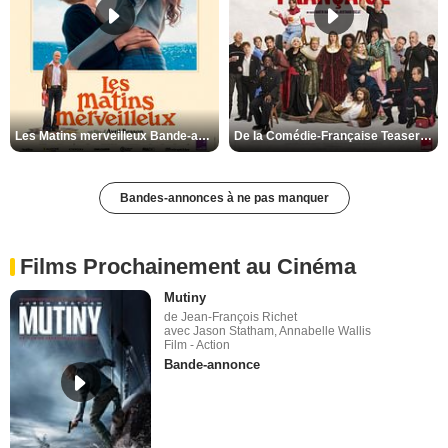
Les Matins merveilleux Bande-annonce VF
De la Comédie-Française Teaser VF
Bandes-annonces à ne pas manquer
Films Prochainement au Cinéma
Mutiny
de Jean-François Richet
avec Jason Statham, Annabelle Wallis
Film - Action
Bande-annonce