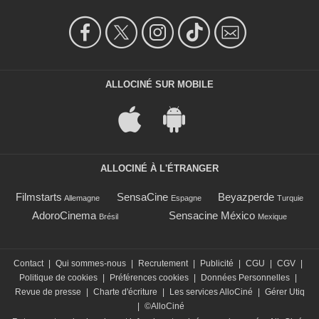
ALLOCINÉ SUR MOBILE
ALLOCINÉ À L'ÉTRANGER
Filmstarts
SensaCine
Beyazperde
Allemagne
Espagne
Turquie
AdoroCinema
Sensacine México
Brésil
Mexique
Contact
|
Qui sommes-nous
|
Recrutement
|
Publicité
|
CGU
|
CGV
|
Politique de cookies
|
Préférences cookies
|
Données Personnelles
|
Revue de presse
|
Charte d'écriture
|
Les services AlloCiné
|
Gérer Utiq
|
©AlloCiné