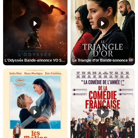
L'Odyssée Bande-annonce VO STFR
Le Triangle d'or Bande-annonce VF