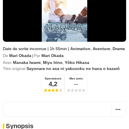
Date de sortie inconnue
|
1h 55min
|
Animation
,
Aventure
,
Drame
De
Mari Okada
Par
Mari Okada
|
Avec
Manaka Iwami
,
Miyu Irino
,
Yôko Hikasa
Titre original
Sayonara no asa ni yakusoku no hana o kazarô
Spectateurs
Mes amis
4,2
--
Synopsis