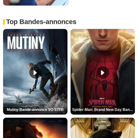
Top Bandes-annonces
Mutiny Bande-annonce VO STFR
Spider-Man: Brand New Day Bande-annonce VO STFR