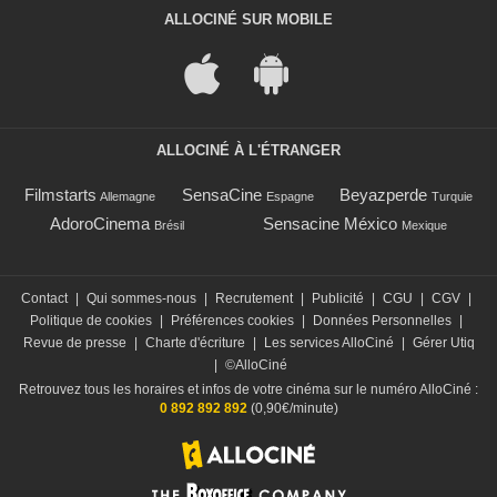
ALLOCINÉ SUR MOBILE
ALLOCINÉ À L'ÉTRANGER
Filmstarts
SensaCine
Beyazperde
Allemagne
Espagne
Turquie
AdoroCinema
Sensacine México
Brésil
Mexique
Contact
|
Qui sommes-nous
|
Recrutement
|
Publicité
|
CGU
|
CGV
|
Politique de cookies
|
Préférences cookies
|
Données Personnelles
|
Revue de presse
|
Charte d'écriture
|
Les services AlloCiné
|
Gérer Utiq
|
©AlloCiné
Retrouvez tous les horaires et infos de votre cinéma sur le numéro AlloCiné :
0 892 892 892
(0,90€/minute)