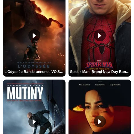
L'Odyssée Bande-annonce VO STFR
Spider-Man: Brand New Day Bande-annonce VO STFR