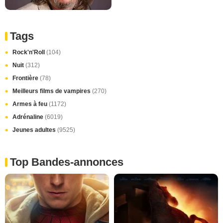
Tags
Rock'n'Roll
(104)
Nuit
(312)
Frontière
(78)
Meilleurs films de vampires
(270)
Armes à feu
(1172)
Adrénaline
(6019)
Jeunes adultes
(9525)
Top Bandes-annonces