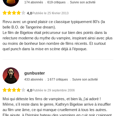
174 abonnés
619 critiques
Suivre son activité
4,0
Publiée le 25 février 2013
Revu avec un grand plaisir ce classique typiquement 80’s (la
belle B.O. de Tangerine dream).
Le film de Bigelow était précurseur sur bien des points dans la
relecture moderne du mythe du vampire, inspirant ainsi avec plus
ou moins de bonheur bon nombre de films récents. Et surtout
quel punch dans la mise en scène déjà à l’époque.
gunbuster
433 abonnés
1 677 critiques
Suivre son activité
4,0
Publiée le 29 septembre 2006
Moi qui déteste les fims de vampires, et bien là, j'ai adoré !
Même, s'il reste dans le genre, Kathryn Bigelow arrive à insuffler
au film une âme, ce qui manque cruellement à tous les autres.
Elle ajoute, à l'histoire bateau des vampires en cuir noir craignant