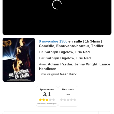
9 novembre 1988
en salle
|
1h 34min
|
Comédie
,
Epouvante-horreur
,
Thriller
De
Kathryn Bigelow
,
Eric Red
|
Par
Kathryn Bigelow
,
Eric Red
Avec
Adrian Pasdar
,
Jenny Wright
,
Lance
Henriksen
Titre original
Near Dark
Spectateurs
Mes amis
3,1
--
599 notes, 84 critiques