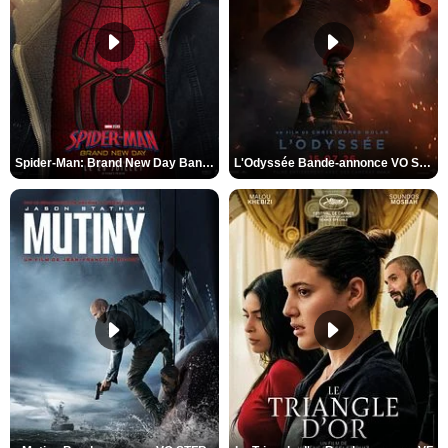
Spider-Man: Brand New Day Bande-annonce VO STFR
L'Odyssée Bande-annonce VO STFR