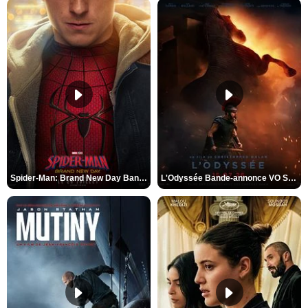
Spider-Man: Brand New Day Bande-annonce VO STFR
L'Odyssée Bande-annonce VO STFR