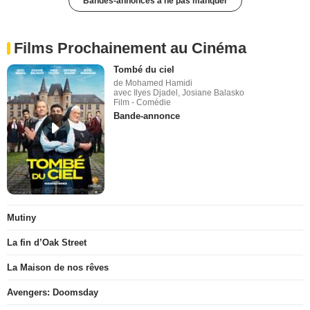
Bandes-annonces à ne pas manquer
Films Prochainement au Cinéma
Tombé du ciel
de Mohamed Hamidi
avec Ilyes Djadel, Josiane Balasko
Film - Comédie
Bande-annonce
Mutiny
La fin d’Oak Street
La Maison de nos rêves
Avengers: Doomsday