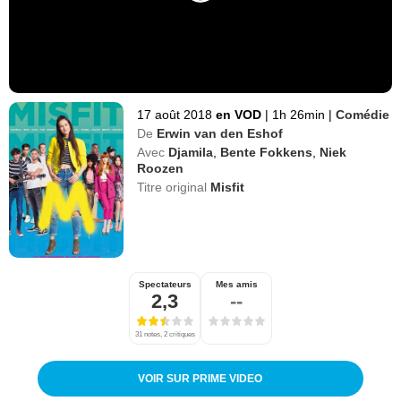
17 août 2018
en VOD
|
1h 26min
|
Comédie
De
Erwin van den Eshof
Avec
Djamila
,
Bente Fokkens
,
Niek
Roozen
Titre original
Misfit
Spectateurs
Mes amis
2,3
--
31 notes, 2 critiques
VOIR SUR PRIME VIDEO