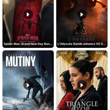
Spider-Man: Brand New Day Bande-annonce VO STFR
L'Odyssée Bande-annonce VO STFR