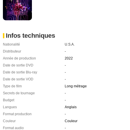
Infos techniques
Nationalité
U.S.A.
Distributeur
-
Année de production
2022
Date de sortie DVD
-
Date de sortie Blu-ray
-
Date de sortie VOD
-
Type de film
Long métrage
Secrets de tournage
-
Budget
-
Langues
Anglais
Format production
-
Couleur
Couleur
Format audio
-