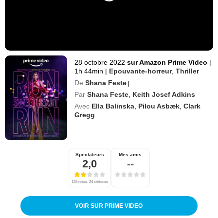
28 octobre 2022
sur Amazon Prime Video
|
1h 44min
|
Epouvante-horreur
,
Thriller
De
Shana Feste
|
Par
Shana Feste
,
Keith Josef Adkins
Avec
Ella Balinska
,
Pilou Asbæk
,
Clark
Gregg
Spectateurs
Mes amis
2,0
--
153 notes, 24 critiques
VOIR SUR PRIME VIDEO