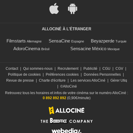
ALLOCINÉ À L'ÉTRANGER
Filmstarts
SensaCine
Beyazperde
Allemagne
Espagne
Turquie
AdoroCinema
Sensacine México
Brésil
Mexique
Contact
|
Qui sommes-nous
|
Recrutement
|
Publicité
|
CGU
|
CGV
|
Politique de cookies
|
Préférences cookies
|
Données Personnelles
|
Revue de presse
|
Charte d'écriture
|
Les services AlloCiné
|
Gérer Utiq
|
©AlloCiné
Retrouvez tous les horaires et infos de votre cinéma sur le numéro AlloCiné :
0 892 892 892
(0,90€/minute)