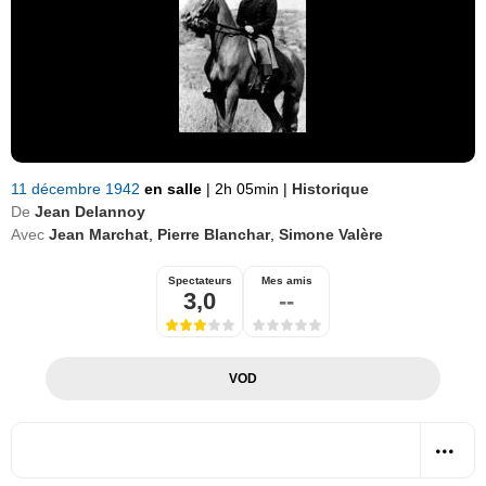
11 décembre 1942
en salle
|
2h 05min
|
Historique
De
Jean Delannoy
Avec
Jean Marchat
,
Pierre Blanchar
,
Simone Valère
Spectateurs
Mes amis
3,0
--
VOD