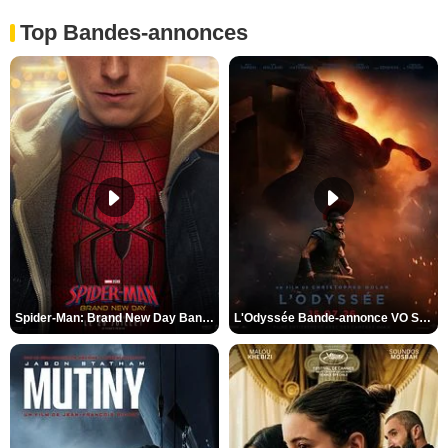
Top Bandes-annonces
Spider-Man: Brand New Day Bande-annonce VO STFR
L'Odyssée Bande-annonce VO STFR