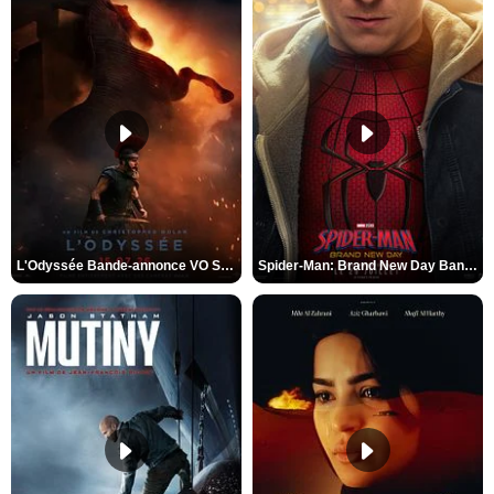
L'Odyssée Bande-annonce VO STFR
Spider-Man: Brand New Day Bande-annonce VO STFR