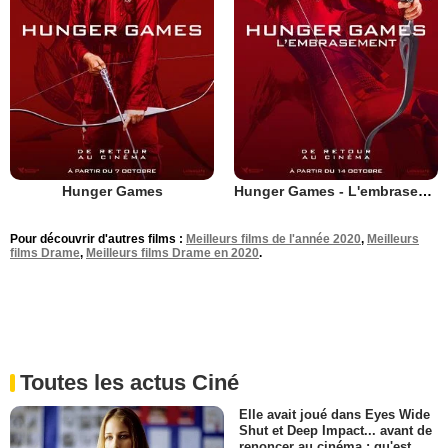
Hunger Games
Hunger Games - L'embrasement
Pour découvrir d'autres films :
Meilleurs films de l'année 2020
,
Meilleurs
films Drame
,
Meilleurs films Drame en 2020
.
Toutes les actus Ciné
Elle avait joué dans Eyes Wide
Shut et Deep Impact... avant de
renoncer au cinéma : qu'est