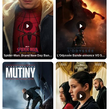
Spider-Man: Brand New Day Bande-annonce VO STFR
L'Odyssée Bande-annonce VO STFR