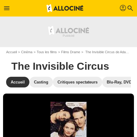
profil
menu
search
Accueil
Cinéma
Tous les films
Films Drame
The Invisible Circus de Adam Brooks
The Invisible Circus
Accueil
Casting
Critiques spectateurs
Blu-Ray, DVD