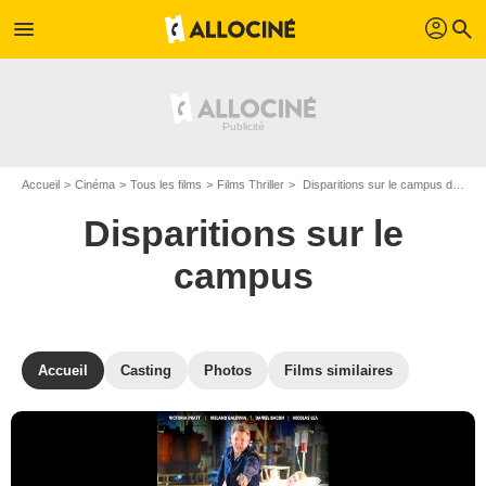
profil
menu
search
Accueil
Cinéma
Tous les films
Films Thriller
Disparitions sur le campus de George Erschbamer
Disparitions sur le
campus
Accueil
Casting
Photos
Films similaires