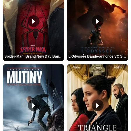
Spider-Man: Brand New Day Bande-annonce VO STFR
L'Odyssée Bande-annonce VO STFR