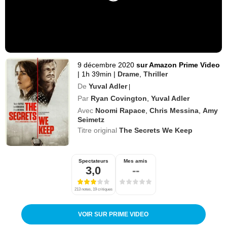
9 décembre 2020
sur Amazon Prime Video
|
1h 39min
|
Drame
,
Thriller
De
Yuval Adler
|
Par
Ryan Covington
,
Yuval Adler
Avec
Noomi Rapace
,
Chris Messina
,
Amy
Seimetz
Titre original
The Secrets We Keep
Spectateurs
Mes amis
3,0
--
213 notes, 19 critiques
VOIR SUR PRIME VIDEO