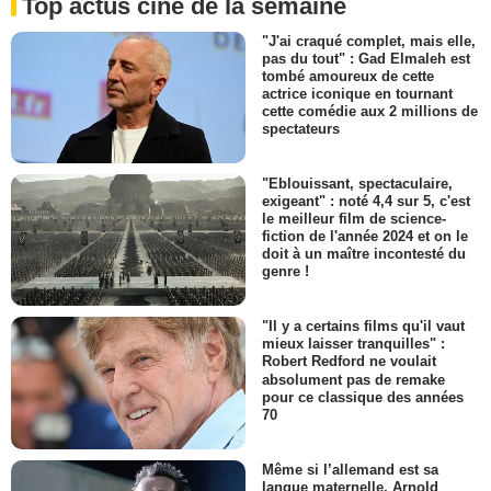
Top actus ciné de la semaine
"J'ai craqué complet, mais elle,
pas du tout" : Gad Elmaleh est
tombé amoureux de cette
actrice iconique en tournant
cette comédie aux 2 millions de
spectateurs
"Eblouissant, spectaculaire,
exigeant" : noté 4,4 sur 5, c'est
le meilleur film de science-
fiction de l'année 2024 et on le
doit à un maître incontesté du
genre !
"Il y a certains films qu'il vaut
mieux laisser tranquilles" :
Robert Redford ne voulait
absolument pas de remake
pour ce classique des années
70
Même si l’allemand est sa
langue maternelle, Arnold