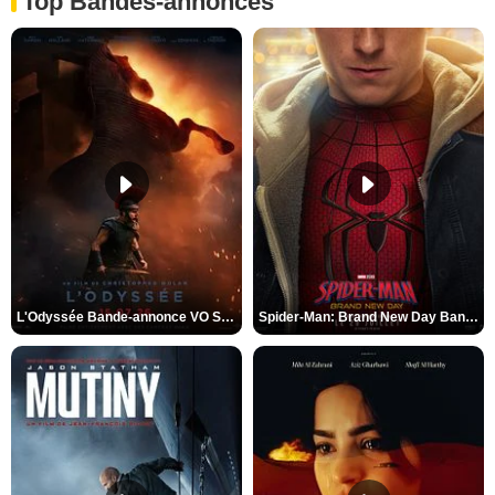
Top Bandes-annonces
L'Odyssée Bande-annonce VO STFR
Spider-Man: Brand New Day Bande-annonce VO STFR