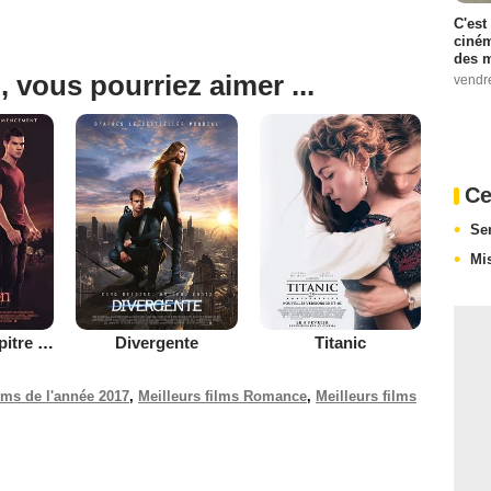
C'est
ciném
des m
, vous pourriez aimer ...
vendr
Ce
Se
Mi
Twilight - Chapitre 4 : Révélation 1ère partie
Divergente
Titanic
ilms de l'année 2017
,
Meilleurs films Romance
,
Meilleurs films