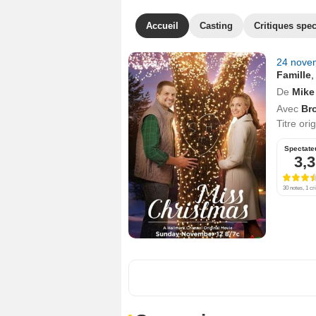
Accueil
Casting
Critiques spec
24 nove
Famille
De
Mike
Avec
Br
Titre ori
Spectate
3,3
30 notes, 1 cri