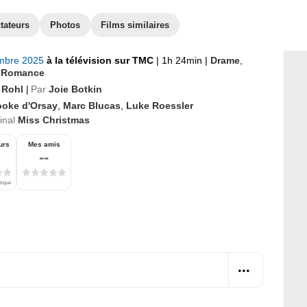
tateurs
Photos
Films similaires
mbre 2025
à la télévision sur TMC
|
1h 24min
|
Drame
,
,
Romance
 Rohl
Par
Joie Botkin
|
ooke d'Orsay
,
Marc Blucas
,
Luke Roessler
ginal
Miss Christmas
urs
Mes amis
--
tique