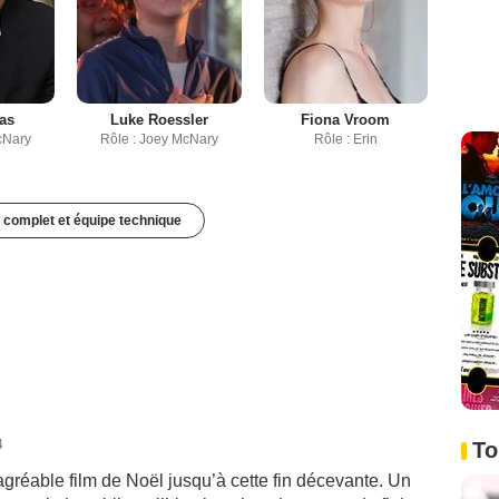
as
Luke Roessler
Fiona Vroom
cNary
Rôle : Joey McNary
Rôle : Erin
 complet et équipe technique
4
To
 agréable film de Noël jusqu’à cette fin décevante. Un