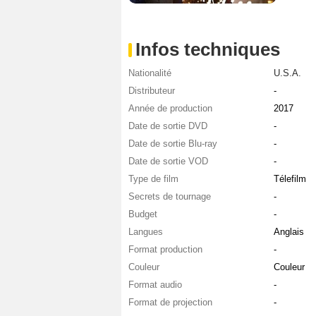
Infos techniques
Nationalité
U.S.A.
Distributeur
-
Année de production
2017
Date de sortie DVD
-
Date de sortie Blu-ray
-
Date de sortie VOD
-
Type de film
Télefilm
Secrets de tournage
-
Budget
-
Langues
Anglais
Format production
-
Couleur
Couleur
Format audio
-
Format de projection
-