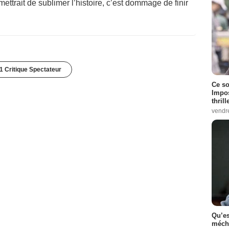
ettrait de sublimer l’histoire, c’est dommage de finir
1 Critique Spectateur
Ce so
Impos
thrill
vendr
Qu’es
méch