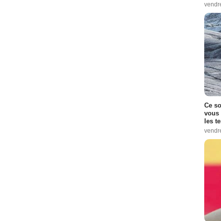
vendr
Ce so
vous 
les t
vendr