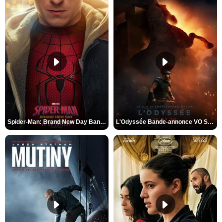
Spider-Man: Brand New Day Bande-annonce VO STFR
L'Odyssée Bande-annonce VO STFR