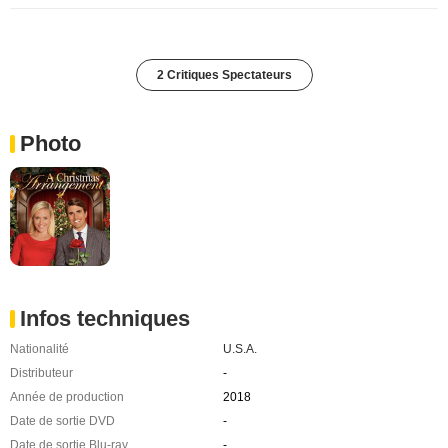
2 Critiques Spectateurs
Photo
Infos techniques
Nationalité
U.S.A.
Distributeur
-
Année de production
2018
Date de sortie DVD
-
Date de sortie Blu-ray
-