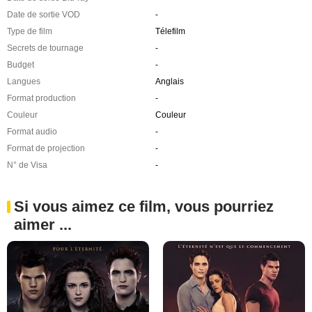
Date de sortie VOD
-
Type de film
Télefilm
Secrets de tournage
-
Budget
-
Langues
Anglais
Format production
-
Couleur
Couleur
Format audio
-
Format de projection
-
N° de Visa
-
Si vous aimez ce film, vous pourriez
aimer ...