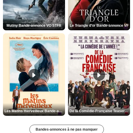
Mutiny Bande-annonce VO STFR
Le Triangle d'or Bande-annonce VF
Les Matins merveilleux Bande-annonce VF
De la Comédie-Française Teaser VF
Bandes-annonces à ne pas manquer