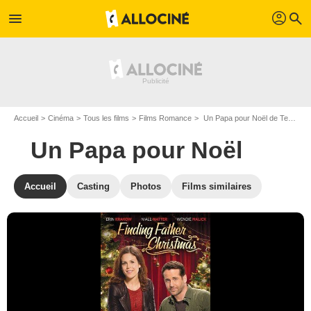
profil
menu
search
Accueil
Cinéma
Tous les films
Films Romance
Un Papa pour Noël de Terry Ingram
Un Papa pour Noël
Accueil
Casting
Photos
Films similaires