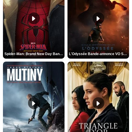
Spider-Man: Brand New Day Bande-annonce VO STFR
L'Odyssée Bande-annonce VO STFR