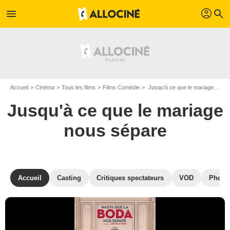
profil
menu
search
Accueil
Cinéma
Tous les films
Films Comédie
Jusqu'à ce que le mariage nous sépare de Dani de la Orden
Jusqu'à ce que le mariage
nous sépare
Accueil
Casting
Critiques spectateurs
VOD
Photo