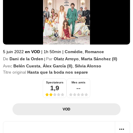
5 juin 2022
en VOD
|
1h 50min
|
Comédie
,
Romance
De
Dani de la Orden
Par
Olatz Arroyo
,
Marta Sánchez (II)
|
Avec
Belén Cuesta
,
Álex García (II)
,
Silvia Alonso
Titre original
Hasta que la boda nos separe
Spectateurs
Mes amis
1,9
--
VOD