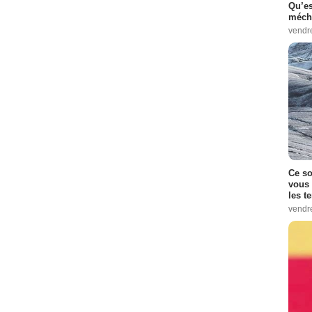
Qu’es
méch
vendr
Ce so
vous 
les t
vendr