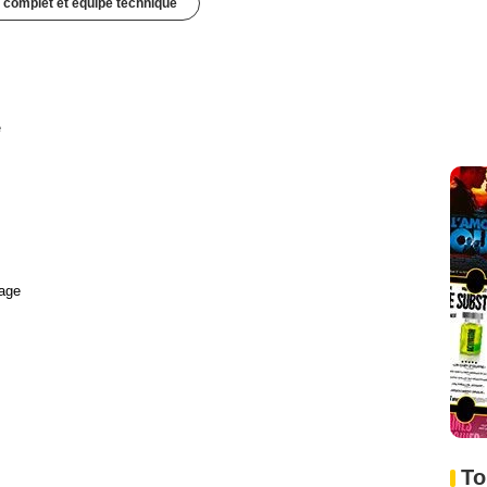
 complet et équipe technique
e
age
To