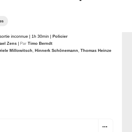
es
sortie inconnue
|
1h 30min
|
Policier
ael Zens
Par
Timo Berndt
|
iele Millowitsch
,
Hinnerk Schönemann
,
Thomas Heinze