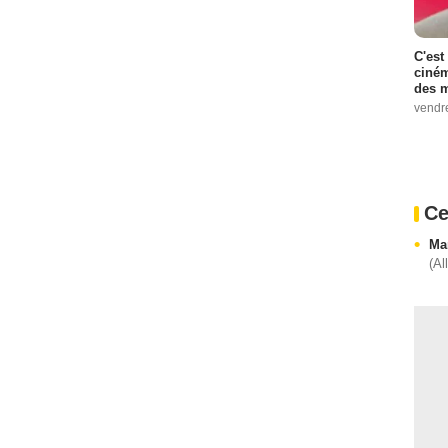
C'est
ciném
des m
vendr
Ce
Ma
(Al