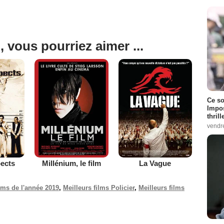
, vous pourriez aimer ...
Ce so
Impos
thrill
vendr
ects
Millénium, le film
La Vague
ilms de l'année 2019
,
Meilleurs films Policier
,
Meilleurs films