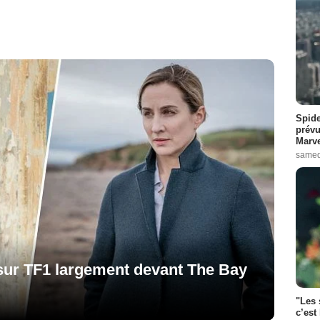
Spide
prévu
Marve
samed
sur TF1 largement devant The Bay
"Les 
c’est