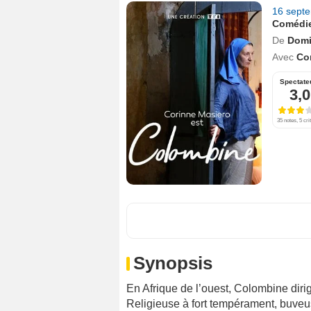
16 sept
Comédie
De
Domi
Avec
Co
Spectate
3,0
35 notes, 5 cri
Synopsis
En Afrique de l’ouest, Colombine diri
Religieuse à fort tempérament, buveu