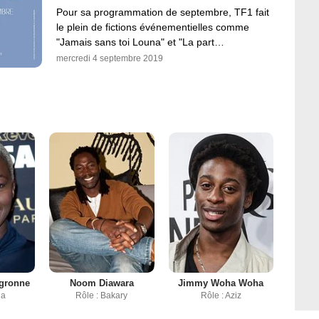
Pour sa programmation de septembre, TF1 fait
le plein de fictions événementielles comme
"Jamais sans toi Louna" et "La part…
mercredi 4 septembre 2019
gronne
Noom Diawara
Jimmy Woha Woha
ia
Rôle : Bakary
Rôle : Aziz