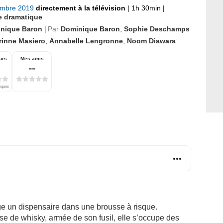
embre 2019
directement à la télévision
|
1h 30min
|
 dramatique
nique Baron
Par
Dominique Baron
,
Sophie Deschamps
|
rinne Masiero
,
Annabelle Lengronne
,
Noom Diawara
urs
Mes amis
--
tiques
ge un dispensaire dans une brousse à risque.
se de whisky, armée de son fusil, elle s’occupe des