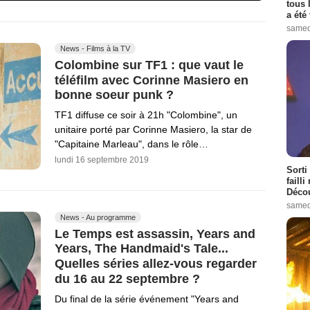
tous 
a été 
samed
News - Films à la TV
Colombine sur TF1 : que vaut le
téléfilm avec Corinne Masiero en
bonne soeur punk ?
TF1 diffuse ce soir à 21h "Colombine", un
unitaire porté par Corinne Masiero, la star de
"Capitaine Marleau", dans le rôle…
lundi 16 septembre 2019
Sorti
failli
Décou
samed
News - Au programme
Le Temps est assassin, Years and
Years, The Handmaid's Tale...
Quelles séries allez-vous regarder
du 16 au 22 septembre ?
Du final de la série événement "Years and