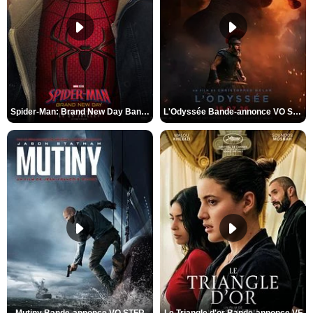
Spider-Man: Brand New Day Bande-annonce VO STFR
L'Odyssée Bande-annonce VO STFR
Mutiny Bande-annonce VO STFR
Le Triangle d'or Bande-annonce VF