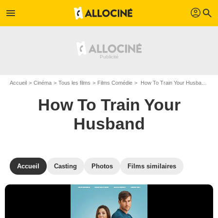
profil
menu
search
Accueil
Cinéma
Tous les films
Films Comédie
How To Train Your Husband de Sandra Martin
How To Train Your
Husband
Accueil
Casting
Photos
Films similaires