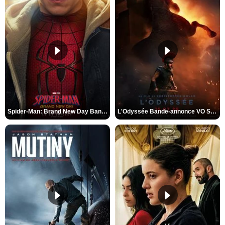
Spider-Man: Brand New Day Bande-annonce VO STFR
L'Odyssée Bande-annonce VO STFR