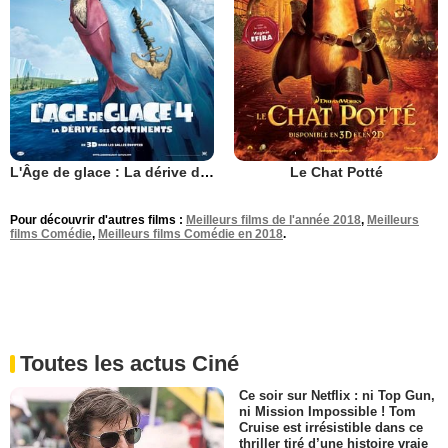
L'Âge de glace : La dérive des continents
Le Chat Potté
Pour découvrir d'autres films :
Meilleurs films de l'année 2018
,
Meilleurs
films Comédie
,
Meilleurs films Comédie en 2018
.
Toutes les actus Ciné
Ce soir sur Netflix : ni Top Gun,
ni Mission Impossible ! Tom
Cruise est irrésistible dans ce
thriller tiré d’une histoire vraie