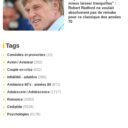
mieux laisser tranquilles" :
Robert Redford ne voulait
absolument pas de remake
pour ce classique des années
70
Tags
Comédies et proverbes
(10)
Avion / Aviateur
(292)
Couple en crise
(632)
Infidélité - adultère
(286)
Ambiance 80's - années 80
(871)
Adolescent / Adolescence
(1717)
Romance
(3283)
Cinéphile
(5528)
Psychologies
(6178)