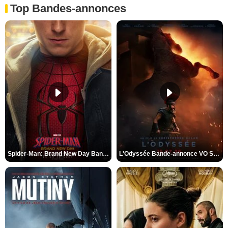
Top Bandes-annonces
Spider-Man: Brand New Day Bande-annonce VO STFR
L'Odyssée Bande-annonce VO STFR