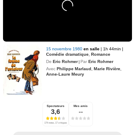
15 novembre 1980
en salle
|
1h 44min
|
Comédie dramatique
,
Romance
De
Eric Rohmer
Par
Eric Rohmer
|
Avec
Philippe Marlaud
,
Marie Rivière
,
Anne-Laure Meury
Spectateurs
Mes amis
3,6
--
174 notes, 17 critiques