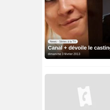
News - Séries à la TV
Canal + dévoile le casti
dimanche 3 février 2013