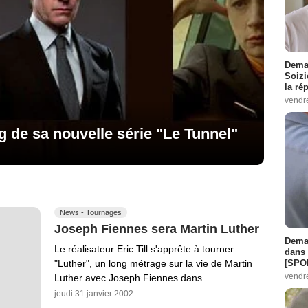
Demai
Soizi
la ré
vendr
ng de sa nouvelle série "Le Tunnel"
News - Tournages
Joseph Fiennes sera Martin Luther
Demai
Le réalisateur Eric Till s'apprête à tourner
dans 
"Luther", un long métrage sur la vie de Martin
[SPO
vendr
Luther avec Joseph Fiennes dans…
jeudi 31 janvier 2002