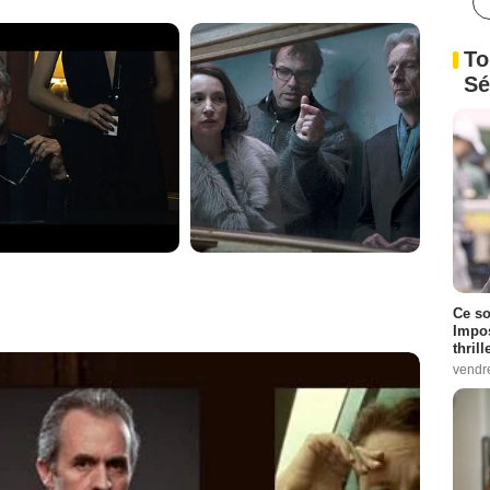
To
Sé
Ce so
Impos
thrill
vendr