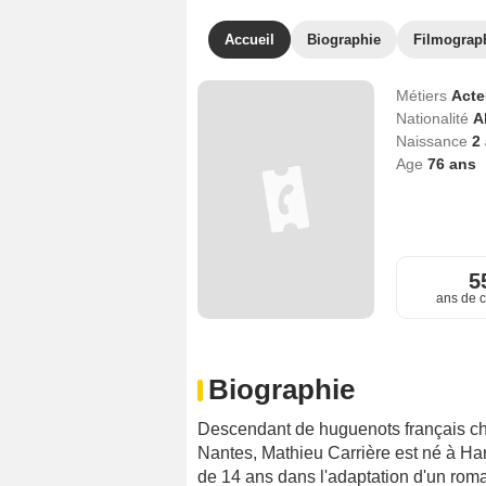
Accueil
Biographie
Filmograp
Métiers
Act
Nationalité
A
Naissance
2
Age
76
ans
5
ans de c
Biographie
Descendant de huguenots français cha
Nantes, Mathieu Carrière est né à Han
de 14 ans dans l'adaptation d'un r