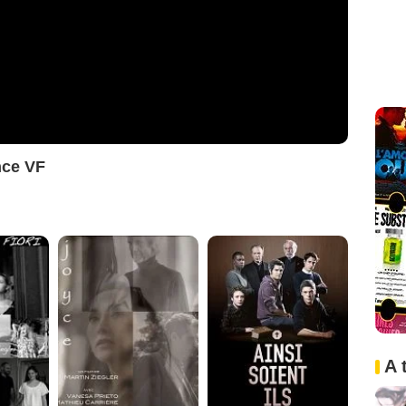
nce VF
A 