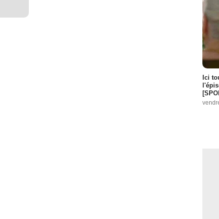
Ici t
l'épi
[SPO
vendr