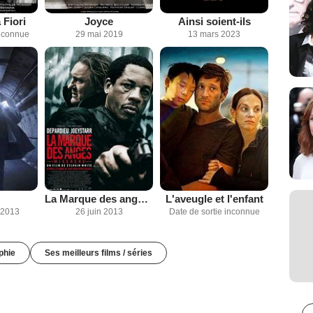
 Fiori
Joyce
Ainsi soient-ils
inconnue
29 mai 2019
13 mars 2023
La Marque des anges - Miserere
L'aveugle et l'enfant
 2013
26 juin 2013
Date de sortie inconnue
phie
Ses meilleurs films / séries