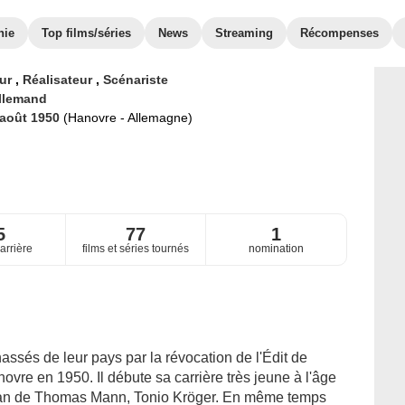
hie
Top films/séries
News
Streaming
Récompenses
eur
,
Réalisateur
,
Scénariste
llemand
 août 1950
(Hanovre - Allemagne)
5
77
1
arrière
films et séries tournés
nomination
ssés de leur pays par la révocation de l'Édit de
ovre en 1950. Il débute sa carrière très jeune à l'âge
oman de Thomas Mann, Tonio Kröger. En même temps