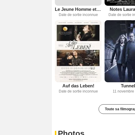
Le Jeune Homme et le Lion
Notes Laura
Date de sortie inconnue
Date de sortie 
Auf das Leben!
Tunnel
Date de sortie inconnue
11 novembre
Toute sa filmogra
Photos