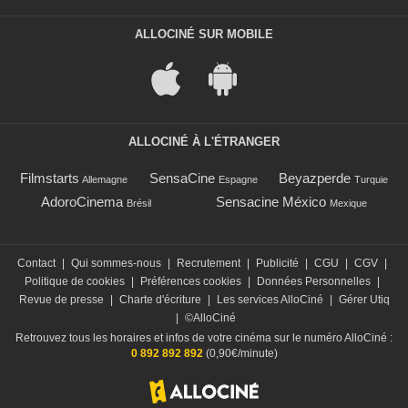
ALLOCINÉ SUR MOBILE
ALLOCINÉ À L'ÉTRANGER
Filmstarts
SensaCine
Beyazperde
Allemagne
Espagne
Turquie
AdoroCinema
Sensacine México
Brésil
Mexique
Contact
|
Qui sommes-nous
|
Recrutement
|
Publicité
|
CGU
|
CGV
|
Politique de cookies
|
Préférences cookies
|
Données Personnelles
|
Revue de presse
|
Charte d'écriture
|
Les services AlloCiné
|
Gérer Utiq
|
©AlloCiné
Retrouvez tous les horaires et infos de votre cinéma sur le numéro AlloCiné :
0 892 892 892
(0,90€/minute)