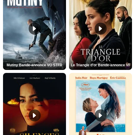
Mutiny Bande-annonce VO STFR
Le Triangle d'or Bande-annonce VF