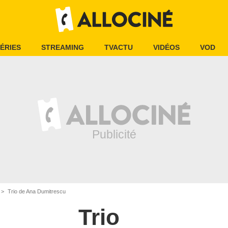
ÉRIES
STREAMING
TVACTU
VIDÉOS
VOD
Trio de Ana Dumitrescu
Trio