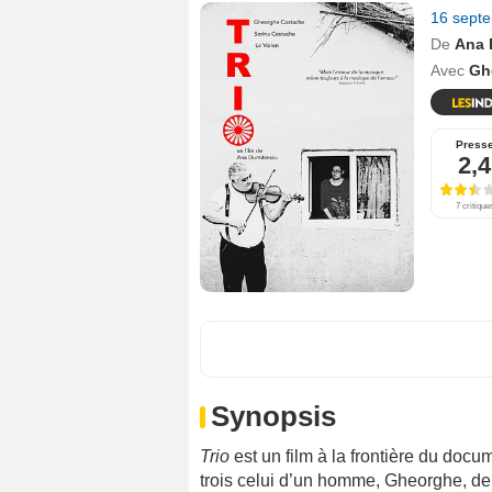
16 sept
De
Ana 
Avec
Gh
Press
2,4
7 critique
Synopsis
Trio
est un film à la frontière du docum
trois celui d’un homme,
Gheorghe
, d