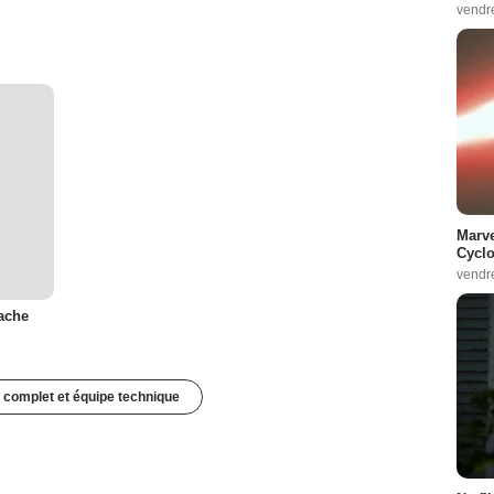
vendr
Marve
Cyclo
vendr
ache
 complet et équipe technique