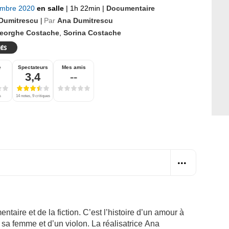
embre 2020
en salle
|
1h 22min
|
Documentaire
Dumitrescu
Par
Ana Dumitrescu
|
eorghe Costache
,
Sorina Costache
e
Spectateurs
Mes amis
3,4
--
s
14 notes, 9 critiques
entaire et de la fiction. C’est l’histoire d’un amour à
e sa femme et d’un violon. La réalisatrice
Ana