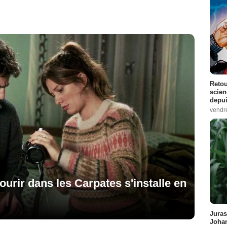
Retou
scien
depui
vendr
mourir dans les Carpates s'installe en
Juras
Johan