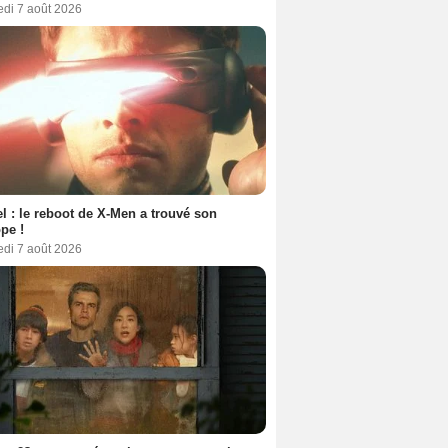
edi 7 août 2026
l : le reboot de X-Men a trouvé son
pe !
edi 7 août 2026