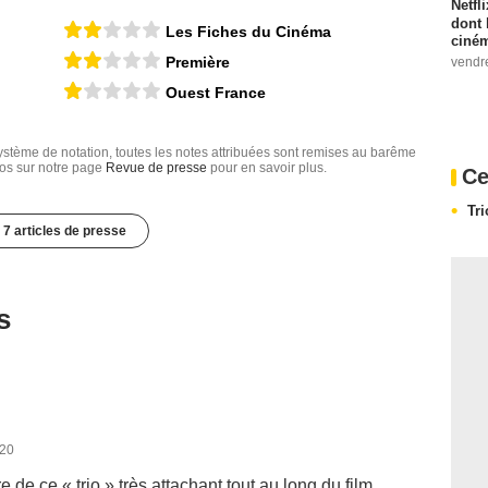
Netfl
dont 
Les Fiches du Cinéma
ciném
Première
vendr
Ouest France
tème de notation, toutes les notes attribuées sont remises au barême
nfos sur notre page
Revue de presse
pour en savoir plus.
Ce
Tr
7 articles de presse
s
020
e de ce « trio » très attachant tout au long du film.