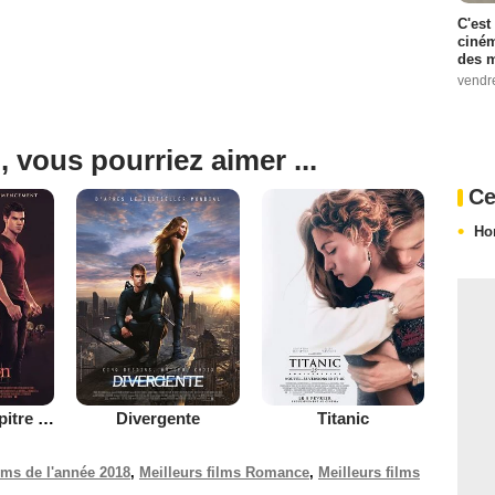
C'est
ciném
des m
vendr
, vous pourriez aimer ...
Ce
Ho
Twilight - Chapitre 4 : Révélation 1ère partie
Divergente
Titanic
ilms de l'année 2018
,
Meilleurs films Romance
,
Meilleurs films