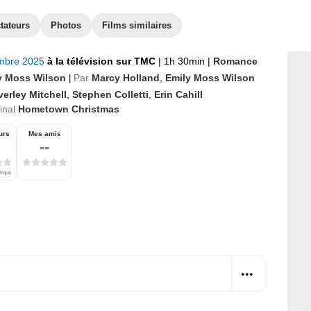
tateurs
Photos
Films similaires
mbre 2025
à la télévision sur TMC
|
1h 30min
|
Romance
y Moss Wilson
Par
Marcy Holland
,
Emily Moss Wilson
|
erley Mitchell
,
Stephen Colletti
,
Erin Cahill
ginal
Hometown Christmas
urs
Mes amis
--
tique