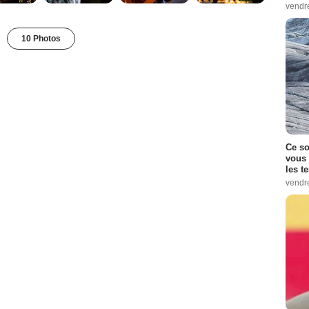
vendr
10 Photos
Ce so
vous 
les t
vendr