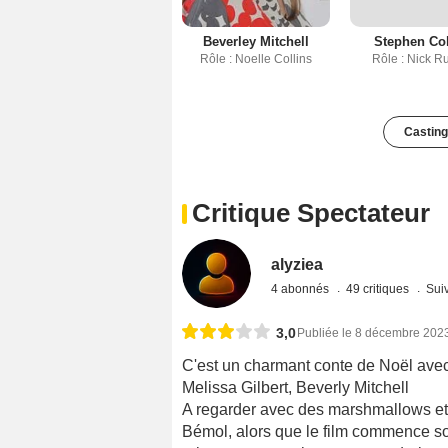
Beverley Mitchell
Stephen Coll
Rôle : Noelle Collins
Rôle : Nick Ru
Casting
Critique Spectateur
alyziea
4 abonnés
49 critiques
Suiv
3,0
Publiée le 8 décembre 202
C'est un charmant conte de Noël avec
Melissa Gilbert, Beverly Mitchell
A regarder avec des marshmallows et
Bémol, alors que le film commence so