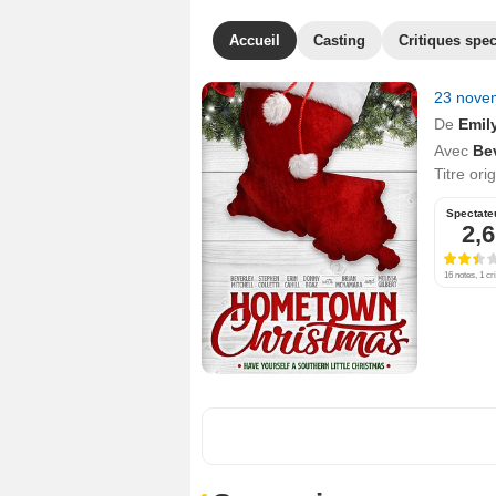
Accueil
Casting
Critiques spec
23 nove
De
Emil
Avec
Bev
Titre ori
Spectate
2,6
16 notes, 1 cri