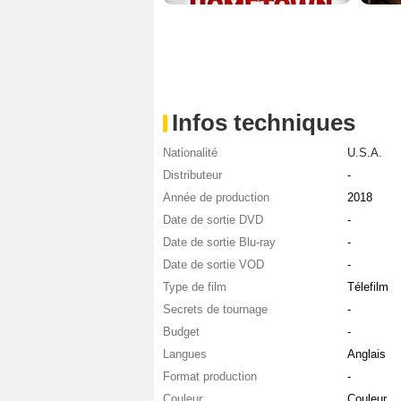
Infos techniques
Nationalité
U.S.A.
Distributeur
-
Année de production
2018
Date de sortie DVD
-
Date de sortie Blu-ray
-
Date de sortie VOD
-
Type de film
Télefilm
Secrets de tournage
-
Budget
-
Langues
Anglais
Format production
-
Couleur
Couleur