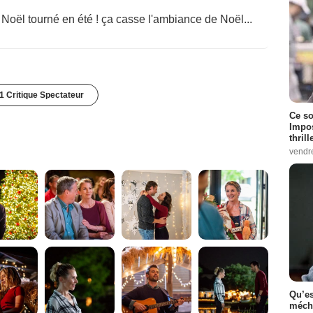
 Noël tourné en été ! ça casse l'ambiance de Noël...
1 Critique Spectateur
Ce so
Impos
thrill
vendr
Qu’es
méch