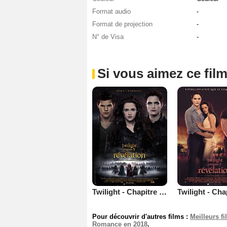
Format audio
-
Format de projection
-
N° de Visa
-
Si vous aimez ce film
Twilight - Chapitre 5 : Révélation 2e partie
Pour découvrir d'autres films :
Meilleurs f
Romance en 2018
.