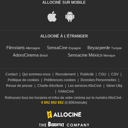
ALLOCINÉ SUR MOBILE
ALLOCINÉ À L'ÉTRANGER
Filmstarts
SensaCine
Beyazperde
Allemagne
Espagne
Turquie
AdoroCinema
Sensacine México
Brésil
Mexique
Contact
|
Qui sommes-nous
|
Recrutement
|
Publicité
|
CGU
|
CGV
|
Politique de cookies
|
Préférences cookies
|
Données Personnelles
|
Revue de presse
|
Charte d'écriture
|
Les services AlloCiné
|
Gérer Utiq
|
©AlloCiné
Retrouvez tous les horaires et infos de votre cinéma sur le numéro AlloCiné :
0 892 892 892
(0,90€/minute)