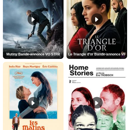
Mutiny Bande-annonce VO STFR
Le Triangle d'or Bande-annonce VF