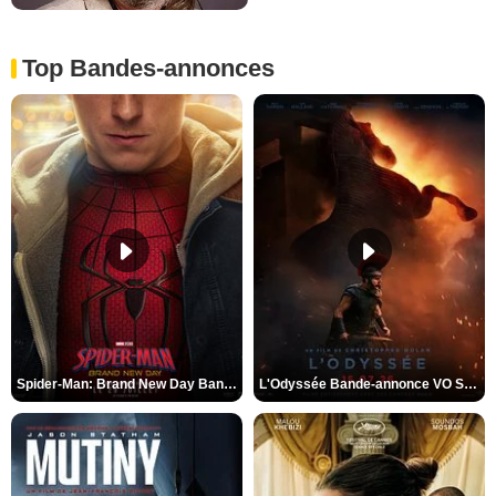
Top Bandes-annonces
Spider-Man: Brand New Day Bande-annonce VO STFR
L'Odyssée Bande-annonce VO STFR