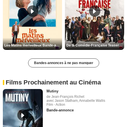
Les Matins merveilleux Bande-annonce VF
De la Comédie-Française Teaser VF
Bandes-annonces à ne pas manquer
Films Prochainement au Cinéma
Mutiny
de Jean-François Richet
avec Jason Statham, Annabelle Wallis
Film - Action
Bande-annonce