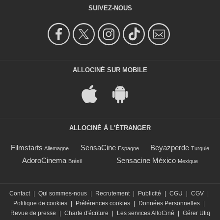
SUIVEZ-NOUS
ALLOCINÉ SUR MOBILE
ALLOCINÉ À L'ÉTRANGER
Filmstarts
SensaCine
Beyazperde
Allemagne
Espagne
Turquie
AdoroCinema
Sensacine México
Brésil
Mexique
Contact
|
Qui sommes-nous
|
Recrutement
|
Publicité
|
CGU
|
CGV
|
Politique de cookies
|
Préférences cookies
|
Données Personnelles
|
Revue de presse
|
Charte d'écriture
|
Les services AlloCiné
|
Gérer Utiq