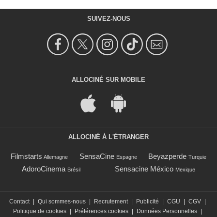
SUIVEZ-NOUS
ALLOCINÉ SUR MOBILE
ALLOCINÉ À L'ÉTRANGER
Filmstarts
SensaCine
Beyazperde
Allemagne
Espagne
Turquie
AdoroCinema
Sensacine México
Brésil
Mexique
Contact
|
Qui sommes-nous
|
Recrutement
|
Publicité
|
CGU
|
CGV
|
Politique de cookies
|
Préférences cookies
|
Données Personnelles
|