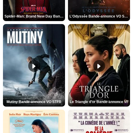
Spider-Man: Brand New Day Bande-annonce VO STFR
L'Odyssée Bande-annonce VO STFR
Mutiny Bande-annonce VO STFR
Le Triangle d'or Bande-annonce VF