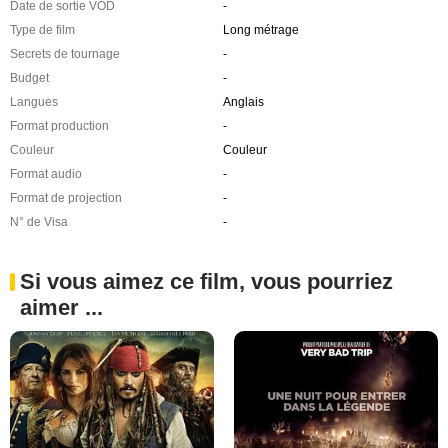
Date de sortie VOD
-
Type de film
Long métrage
Secrets de tournage
-
Budget
-
Langues
Anglais
Format production
-
Couleur
Couleur
Format audio
-
Format de projection
-
N° de Visa
-
Si vous aimez ce film, vous pourriez
aimer ...