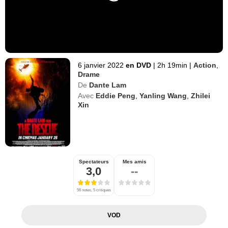
6 janvier 2022
en DVD
|
2h 19min
|
Action
,
Drame
De
Dante Lam
Avec
Eddie Peng
,
Yanling Wang
,
Zhilei
Xin
Spectateurs
Mes amis
3,0
--
56 notes, 5 critiques
VOD