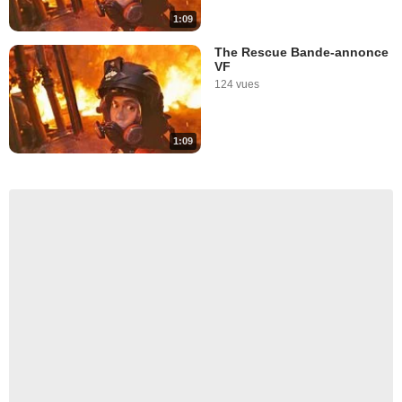
1:09
The Rescue Bande-annonce
VF
124 vues
1:09