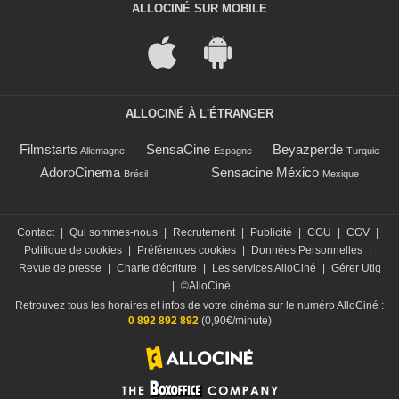
ALLOCINÉ SUR MOBILE
ALLOCINÉ À L'ÉTRANGER
Filmstarts
SensaCine
Beyazperde
Allemagne
Espagne
Turquie
AdoroCinema
Sensacine México
Brésil
Mexique
Contact
|
Qui sommes-nous
|
Recrutement
|
Publicité
|
CGU
|
CGV
|
Politique de cookies
|
Préférences cookies
|
Données Personnelles
|
Revue de presse
|
Charte d'écriture
|
Les services AlloCiné
|
Gérer Utiq
|
©AlloCiné
Retrouvez tous les horaires et infos de votre cinéma sur le numéro AlloCiné :
0 892 892 892
(0,90€/minute)