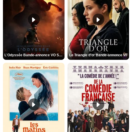
L'Odyssée Bande-annonce VO STFR
Le Triangle d'or Bande-annonce VF