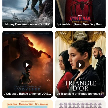
Mutiny Bande-annonce VO STFR
Spider-Man: Brand New Day Bande-annonce VO STFR
L'Odyssée Bande-annonce VO STFR
Le Triangle d'or Bande-annonce VF