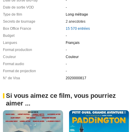
Date de sortie Blu-ray
-
Date de sortie VOD
-
Type de film
Long métrage
Secrets de tournage
2 anecdotes
Box Office France
15 570 entrées
Budget
-
Langues
Français
Format production
-
Couleur
Couleur
Format audio
-
Format de projection
-
N° de Visa
2020000817
Si vous aimez ce film, vous pourriez
aimer ...