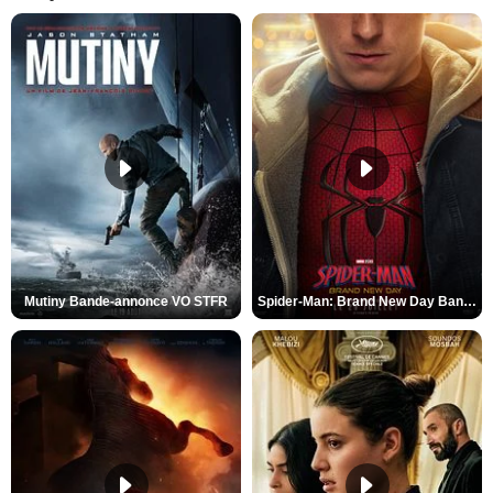
Mutiny Bande-annonce VO STFR
Spider-Man: Brand New Day Bande-annonce VO STFR