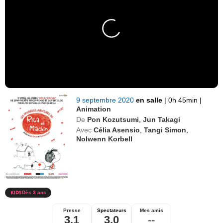
9 septembre 2020
en salle
|
0h 45min
|
Animation
De
Pon Kozutsumi
,
Jun Takagi
Avec
Célia Asensio
,
Tangi Simon
,
Nolwenn Korbell
Dès 3 ans
Presse
Spectateurs
Mes amis
3,1
3,0
--