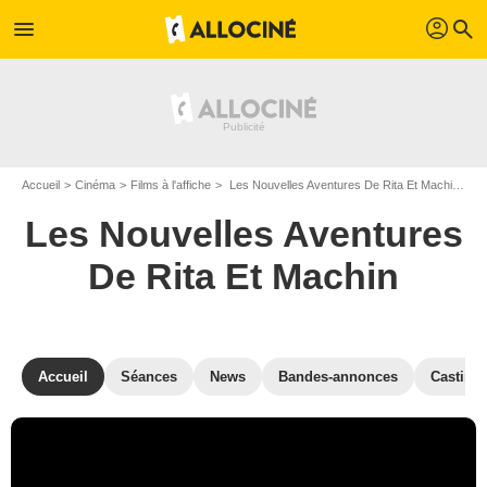
profil
menu
search
Accueil
Cinéma
Films à l'affiche
Les Nouvelles Aventures De Rita Et Machin de Pon Kozutsumi et Jun Takagi
Les Nouvelles Aventures
De Rita Et Machin
Accueil
Séances
News
Bandes-annonces
Casting