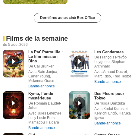
Dernières actus ciné Box Office
Films de la semaine
du 5 août 2026
La Pat' Patrouille :
Les Gendarmes
Le film mission
De François Prévôt-
Dino
Leygonie, Stephan
De Cal Brunker
Archinard
Avec Rain Janjua,
Avec Arnaud Ducret,
Carter Young,
Marc Riso, Fred Testot
Mckenna Grace
Bande-annonce
Bande-annonce
Kyma, l’onde
Des Fleurs pour
mystérieuse
Tokyo
De Romain Daudet-
De Yuiga Danzuka
Jahan
Avec Kodai Kurosaki,
Avec Jules Lefebvre,
Ken'ichi Endô, Haruka
Lucy Loste Berset,
Igawa
Mamadou Haïdara
Bande-annonce
Bande-annonce