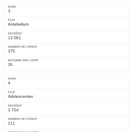
3
Antebellum
13 061
375
35
4
Adolescentes
3 754
111