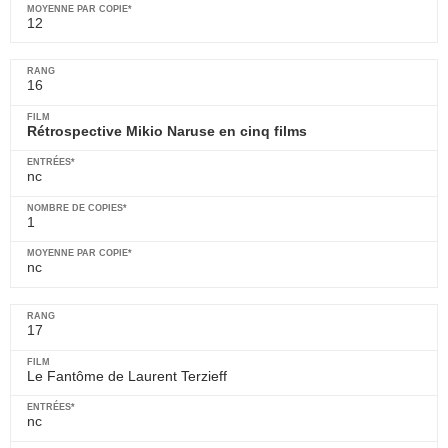
12
16
Rétrospective Mikio Naruse en cinq films
nc
1
nc
17
Le Fantôme de Laurent Terzieff
nc