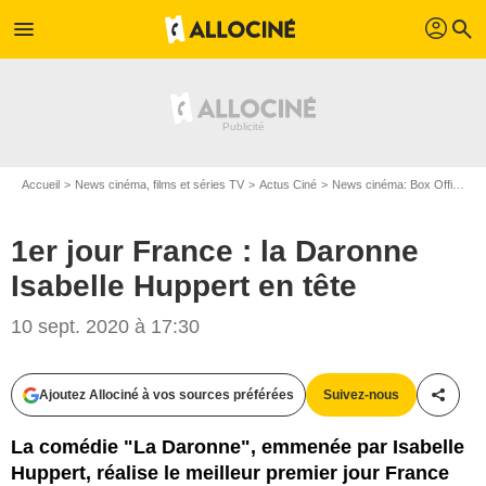
profil
menu
search
Accueil
News cinéma, films et séries TV
Actus Ciné
News cinéma: Box Office
1
1er jour France : la Daronne
Isabelle Huppert en tête
10 sept. 2020 à 17:30
Guy Ferrandis
Ajoutez Allociné à vos sources préférées
Suivez-nous
Partag
La comédie "La Daronne", emmenée par Isabelle
Huppert, réalise le meilleur premier jour France