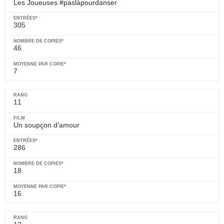
Les Joueuses #paslàpourdanser
305
46
7
11
Un soupçon d'amour
286
18
16