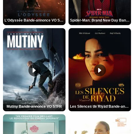
L'Odyssée Bande-annonce VO STFR
Spider-Man: Brand New Day Bande-annonce VO STFR
Mutiny Bande-annonce VO STFR
Les Silences de Riyad Bande-annonce VO STFR