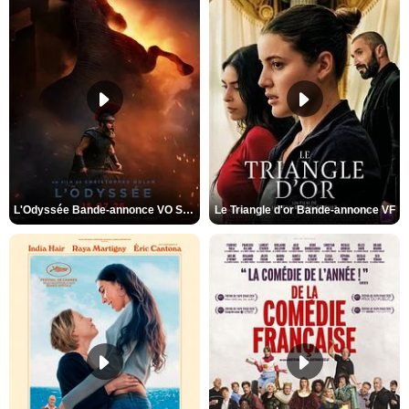
L'Odyssée Bande-annonce VO STFR
Le Triangle d'or Bande-annonce VF