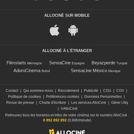
ALLOCINÉ SUR MOBILE
ALLOCINÉ À L'ÉTRANGER
Filmstarts
SensaCine
Beyazperde
Allemagne
Espagne
Turquie
AdoroCinema
Sensacine México
Brésil
Mexique
Contact
|
Qui sommes-nous
|
Recrutement
|
Publicité
|
CGU
|
CGV
|
Politique de cookies
|
Préférences cookies
|
Données Personnelles
|
Revue de presse
|
Charte d'écriture
|
Les services AlloCiné
|
Gérer Utiq
|
©AlloCiné
Retrouvez tous les horaires et infos de votre cinéma sur le numéro AlloCiné :
0 892 892 892
(0,90€/minute)