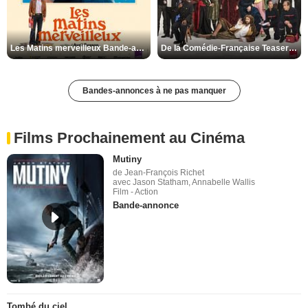
Les Matins merveilleux Bande-annonce VF
De la Comédie-Française Teaser VF
Bandes-annonces à ne pas manquer
Films Prochainement au Cinéma
Mutiny
de Jean-François Richet
avec Jason Statham, Annabelle Wallis
Film - Action
Bande-annonce
Tombé du ciel