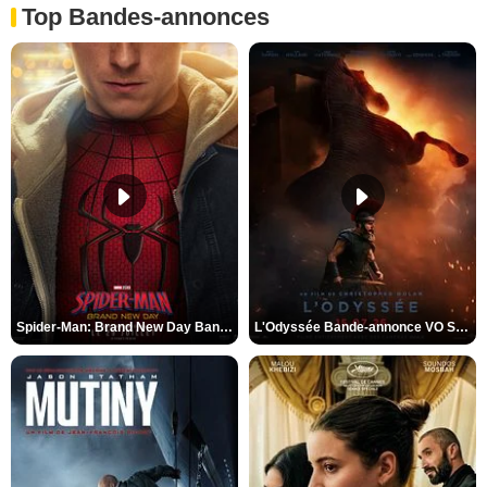
Top Bandes-annonces
Spider-Man: Brand New Day Bande-annonce VO STFR
L'Odyssée Bande-annonce VO STFR