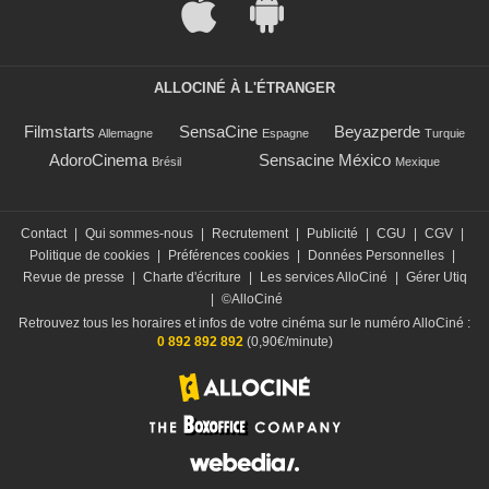
ALLOCINÉ À L'ÉTRANGER
Filmstarts
SensaCine
Beyazperde
Allemagne
Espagne
Turquie
AdoroCinema
Sensacine México
Brésil
Mexique
Contact
|
Qui sommes-nous
|
Recrutement
|
Publicité
|
CGU
|
CGV
|
Politique de cookies
|
Préférences cookies
|
Données Personnelles
|
Revue de presse
|
Charte d'écriture
|
Les services AlloCiné
|
Gérer Utiq
|
©AlloCiné
Retrouvez tous les horaires et infos de votre cinéma sur le numéro AlloCiné :
0 892 892 892
(0,90€/minute)