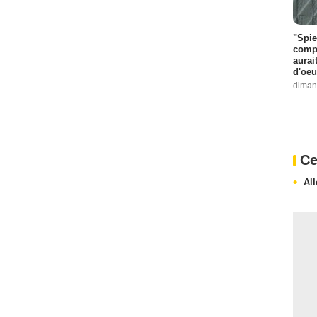
"Spie
compl
aurai
d'oeu
diman
Ce
Al