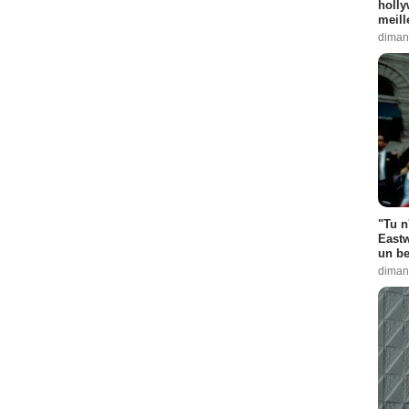
holly
meill
diman
"Tu n
Eastw
un be
diman