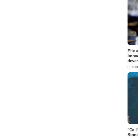
Elle 
Impac
deven
diman
"Ça l
Stone