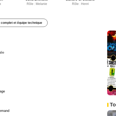
x
Rôle : Melanie
Rôle : Henri
 complet et équipe technique
alie
age
To
lemand