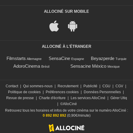
ALLOCINÉ SUR MOBILE
ALLOCINÉ À L'ÉTRANGER
Filmstarts
SensaCine
Beyazperde
Allemagne
Espagne
Turquie
AdoroCinema
Sensacine México
Brésil
Mexique
Contact
|
Qui sommes-nous
|
Recrutement
|
Publicité
|
CGU
|
CGV
|
Politique de cookies
|
Préférences cookies
|
Données Personnelles
|
Revue de presse
|
Charte d'écriture
|
Les services AlloCiné
|
Gérer Utiq
|
©AlloCiné
Retrouvez tous les horaires et infos de votre cinéma sur le numéro AlloCiné :
0 892 892 892
(0,90€/minute)