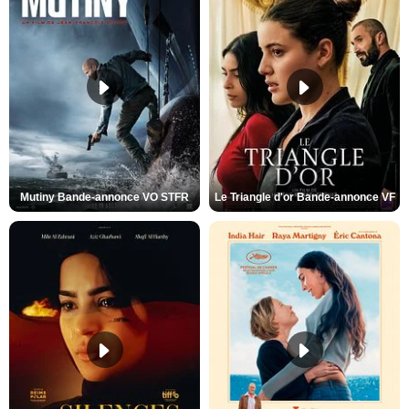
Mutiny Bande-annonce VO STFR
Le Triangle d'or Bande-annonce VF