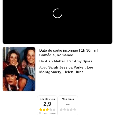
Date de sortie inconnue
|
1h 30min
|
Comédie
,
Romance
De
Alan Metter
Par
Amy Spies
|
Avec
Sarah Jessica Parker
,
Lee
Montgomery
,
Helen Hunt
Spectateurs
Mes amis
2,9
--
23 notes, 1 critique