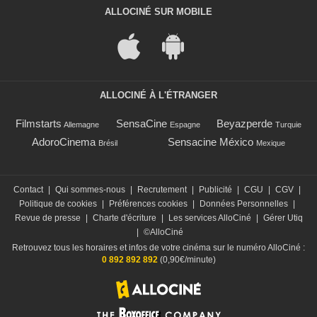
ALLOCINÉ SUR MOBILE
ALLOCINÉ À L'ÉTRANGER
Filmstarts
SensaCine
Beyazperde
Allemagne
Espagne
Turquie
AdoroCinema
Sensacine México
Brésil
Mexique
Contact
|
Qui sommes-nous
|
Recrutement
|
Publicité
|
CGU
|
CGV
|
Politique de cookies
|
Préférences cookies
|
Données Personnelles
|
Revue de presse
|
Charte d'écriture
|
Les services AlloCiné
|
Gérer Utiq
|
©AlloCiné
Retrouvez tous les horaires et infos de votre cinéma sur le numéro AlloCiné :
0 892 892 892
(0,90€/minute)