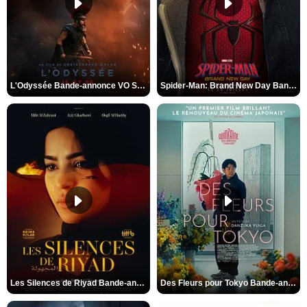
L'Odyssée Bande-annonce VO STFR
Spider-Man: Brand New Day Bande-annonce VO STFR
Les Silences de Riyad Bande-annonce VO STFR
Des Fleurs pour Tokyo Bande-annonce VO STFR