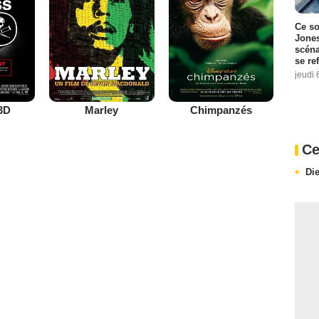
Ce so
Jones
scéna
se re
jeudi 
3D
Marley
Chimpanzés
Ce
Di