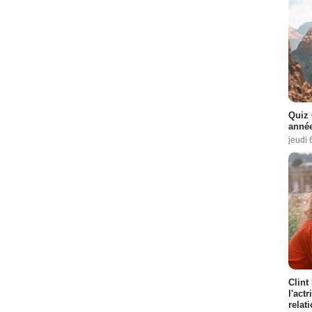
Quiz 
année
jeudi 
Clint
l'act
relat