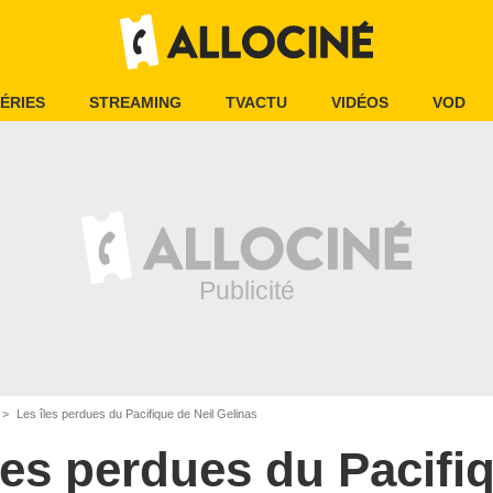
ÉRIES
STREAMING
TVACTU
VIDÉOS
VOD
Les îles perdues du Pacifique de Neil Gelinas
les perdues du Pacifi