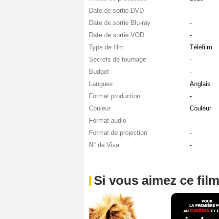
Date de sortie DVD
-
Date de sortie Blu-ray
-
Date de sortie VOD
-
Type de film
Télefilm
Secrets de tournage
-
Budget
-
Langues
Anglais
Format production
-
Couleur
Couleur
Format audio
-
Format de projection
-
N° de Visa
-
Si vous aimez ce film