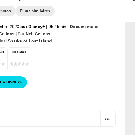
hotos
Films similaires
mbre 2020
sur Disney+
|
0h 45min
|
Documentaire
 Gelinas
Par
Neil Gelinas
|
ginal
Sharks of Lost Island
urs
Mes amis
--
SUR DISNEY
+