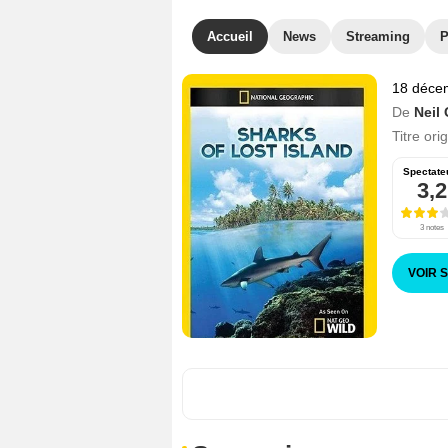
Accueil
News
Streaming
P
18 déce
De
Neil
Titre ori
Spectate
3,2
3 notes
VOIR 