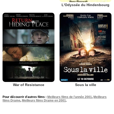
L'Odyssée du Hindenbourg
War of Resistance
Sous la ville
Pour découvrir d'autres films :
Meilleurs films de l'année 2001
,
Meilleurs
films Drame
,
Meilleurs films Drame en 2001
.