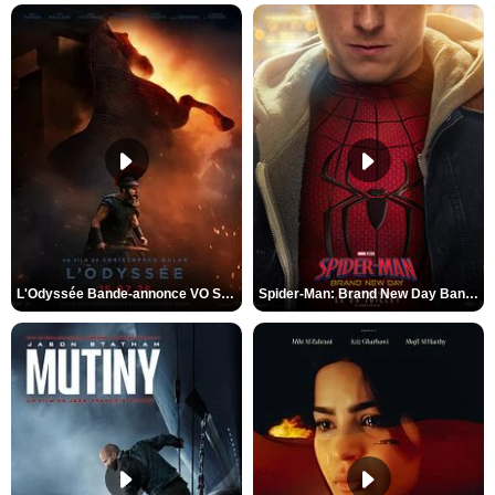
L'Odyssée Bande-annonce VO STFR
Spider-Man: Brand New Day Bande-annonce VO STFR