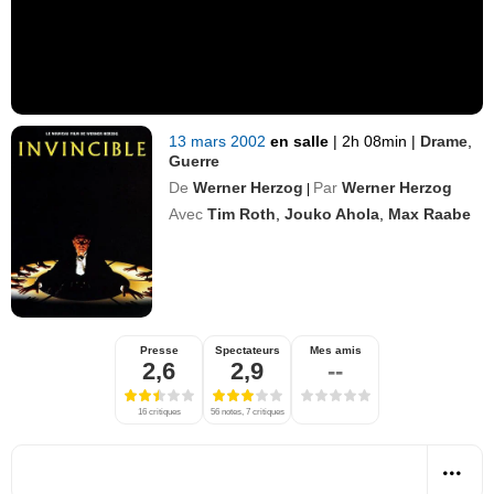
13 mars 2002
en salle
|
2h 08min
|
Drame
,
Guerre
De
Werner Herzog
Par
Werner Herzog
|
Avec
Tim Roth
,
Jouko Ahola
,
Max Raabe
Presse
Spectateurs
Mes amis
2,6
2,9
--
16 critiques
56 notes, 7 critiques