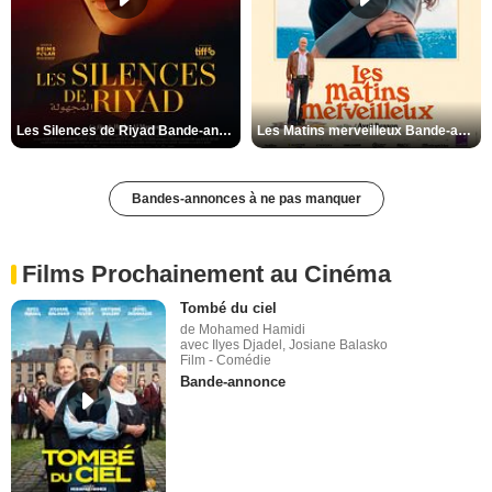
Les Silences de Riyad Bande-annonce VO STFR
Les Matins merveilleux Bande-annonce VF
Bandes-annonces à ne pas manquer
Films Prochainement au Cinéma
Tombé du ciel
de Mohamed Hamidi
avec Ilyes Djadel, Josiane Balasko
Film - Comédie
Bande-annonce