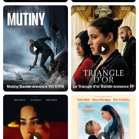
Mutiny Bande-annonce VO STFR
Le Triangle d'or Bande-annonce VF