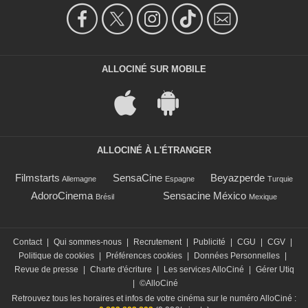
ALLOCINÉ SUR MOBILE
ALLOCINÉ À L'ÉTRANGER
Filmstarts
SensaCine
Beyazperde
Allemagne
Espagne
Turquie
AdoroCinema
Sensacine México
Brésil
Mexique
Contact
|
Qui sommes-nous
|
Recrutement
|
Publicité
|
CGU
|
CGV
|
Politique de cookies
|
Préférences cookies
|
Données Personnelles
|
Revue de presse
|
Charte d'écriture
|
Les services AlloCiné
|
Gérer Utiq
|
©AlloCiné
Retrouvez tous les horaires et infos de votre cinéma sur le numéro AlloCiné :